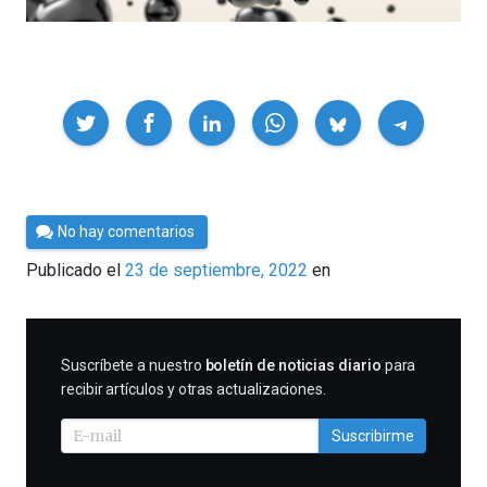
Compartir
Por
No hay comentarios
César
Publicado el
23 de septiembre, 2022
en
Tomé
SUSCRIBIRME
Suscríbete a nuestro
boletín de noticias diario
para
recibir artículos y otras actualizaciones.
Suscribirme