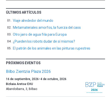
ÚLTIMOS ARTÍCULOS
Viaje alrededor del mundo
Metamateriales amorfos, la fuerza del caos
Otro jarro de agua fría para Europa
¿Pueden los robots dudar de sí mismos?
El patrón de los animales en las pinturas rupestres
PRÓXIMOS EVENTOS
Bilbo Zientzia Plaza 2026
Un
16 de septiembre, 2026
–
4 de octubre, 2026
año
Bizkaia Aretoa-EHU
más,
Abandoibarra, 3
,
Bilbao
Bilbao
dará
la
bienvenida