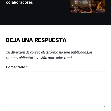
exposiciones,
colaboradores
conferencias,
docufórums
y
espectáculos
de
ciencia
del
DEJA UNA RESPUESTA
16
de
septiembre
Tu dirección de correo electrónico no será publicada.
Los
al
campos obligatorios están marcados con
*
4
de
Comentario
*
octubre.
La
iniciativa,
organizada
por
la
Cátedra…