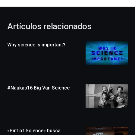
al
otoño
con
la
Artículos relacionados
celebración
de
la
Why science is important?
novena
edición
de
Bilbo
Zientzia
Plaza
(BZP),
#Naukas16 Big Van Science
un
festival
que
llenará
la
ciudad
de
monólogos,
«Pint of Science» busca