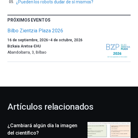
¿Pueden los robots dudar de sí mismos?
PRÓXIMOS EVENTOS
Bilbo Zientzia Plaza 2026
Un
16 de septiembre, 2026
–
4 de octubre, 2026
año
Bizkaia Aretoa-EHU
más,
Abandoibarra, 3
,
Bilbao
Bilbao
dará
la
bienvenida
al
otoño
con
la
Artículos relacionados
celebración
de
la
¿Cambiará algún día la imagen
novena
edición
del científico?