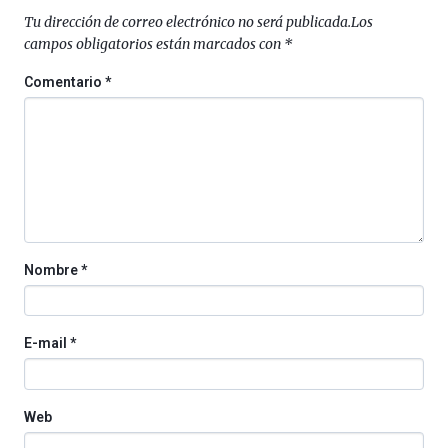
septiembre
Tu dirección de correo electrónico no será publicada.
Los
al
campos obligatorios están marcados con
*
4
de
Comentario
*
octubre.
La
iniciativa,
organizada
por
la
Cátedra…
Nombre
*
E-mail
*
Web