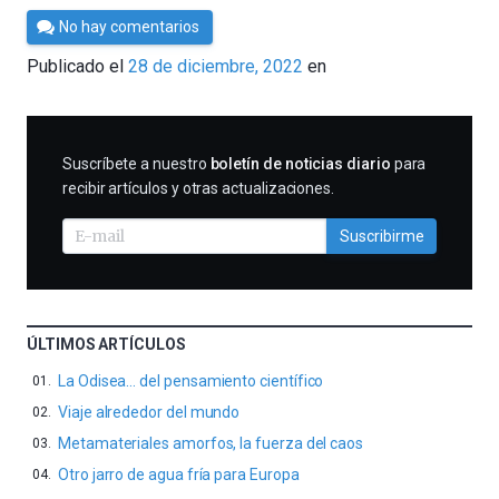
Por
No hay comentarios
César
Publicado el
28 de diciembre, 2022
en
Tomé
SUSCRIBIRME
Suscríbete a nuestro
boletín de noticias diario
para
recibir artículos y otras actualizaciones.
Suscribirme
ÚLTIMOS ARTÍCULOS
La Odisea… del pensamiento científico
Viaje alrededor del mundo
Metamateriales amorfos, la fuerza del caos
Otro jarro de agua fría para Europa