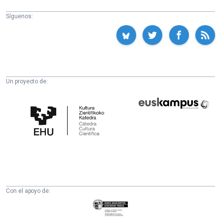
Síguenos:
Un proyecto de:
Cátedra
Euskampus
de
Fundazioa
Cultura
Científica
de
la
UPV/EHU
Con el apoyo de:
Eusko
Jaurlaritza