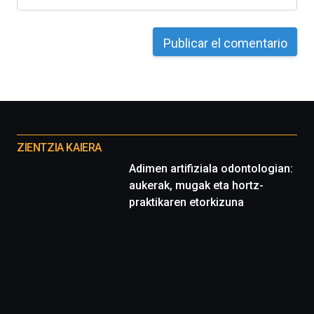
Otros
proyectos
ZIENTZIA KAIERA
Adimen artifiziala odontologian:
aukerak, mugak eta hortz-
praktikaren etorkizuna