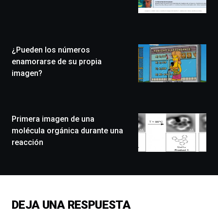
de
Bilbo
Zientzia
Plaza
(BZP),
¿Pueden los números
un
festival
enamorarse de su propia
que
imagen?
llenará
la
ciudad
de
monólogos,
Primera imagen de una
exposiciones,
molécula orgánica durante una
conferencias,
reacción
docufórums
y
espectáculos
de
ciencia
del
DEJA UNA RESPUESTA
16
de