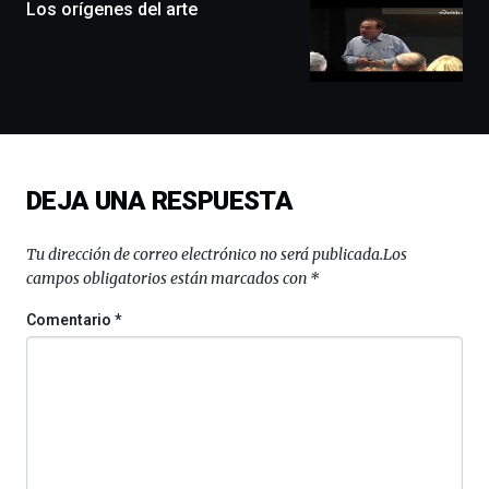
monólogos,
Los orígenes del arte
exposiciones,
conferencias,
docufórums
y
espectáculos
de
ciencia
del
DEJA UNA RESPUESTA
16
de
septiembre
Tu dirección de correo electrónico no será publicada.
Los
al
campos obligatorios están marcados con
*
4
de
Comentario
*
octubre.
La
iniciativa,
organizada
por
la
Cátedra…