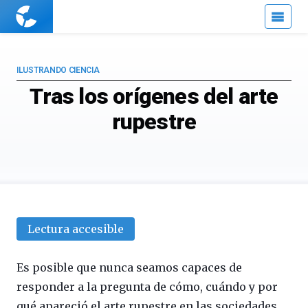
Cuaderno
de
Cultura
Científica
ILUSTRANDO CIENCIA
Tras los orígenes del arte
rupestre
Lectura accesible
Es posible que nunca seamos capaces de
responder a la pregunta de cómo, cuándo y por
qué apareció el arte rupestre en las sociedades