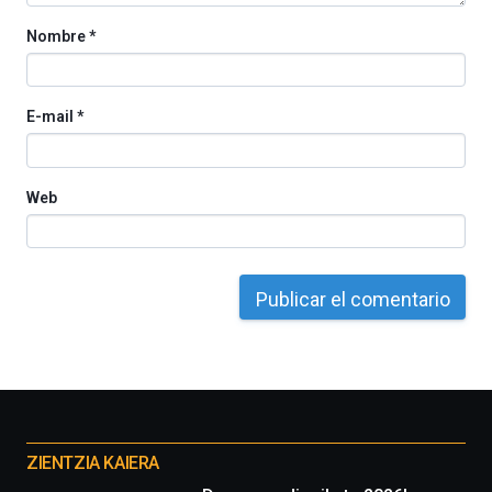
Nombre
*
E-mail
*
Web
Otros
proyectos
ZIENTZIA KAIERA