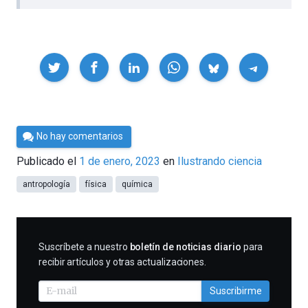
Compartir
Por
No hay comentarios
César
Publicado el
1 de enero, 2023
en
Ilustrando ciencia
Tomé
antropología
física
química
SUSCRIBIRME
Suscríbete a nuestro
boletín de noticias diario
para
recibir artículos y otras actualizaciones.
Suscribirme