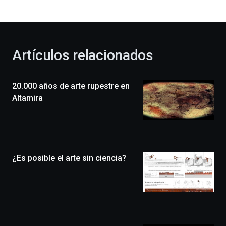
bienvenida
al
otoño
con
la
Artículos relacionados
celebración
de
la
20.000 años de arte rupestre en
novena
edición
Altamira
de
Bilbo
Zientzia
Plaza
(BZP),
¿Es posible el arte sin ciencia?
un
festival
que
llenará
la
ciudad
de