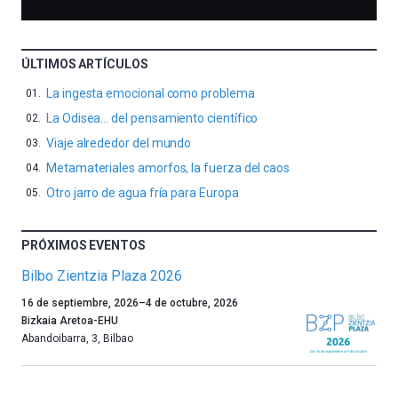
ÚLTIMOS ARTÍCULOS
La ingesta emocional como problema
La Odisea… del pensamiento científico
Viaje alrededor del mundo
Metamateriales amorfos, la fuerza del caos
Otro jarro de agua fría para Europa
PRÓXIMOS EVENTOS
Bilbo Zientzia Plaza 2026
Un
16 de septiembre, 2026
–
4 de octubre, 2026
año
Bizkaia Aretoa-EHU
más,
Abandoibarra, 3
,
Bilbao
Bilbao
dará
la