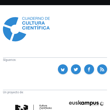
Información
Síguenos:
Un proyecto de:
Cátedra
Euskampus
de
Fundazioa