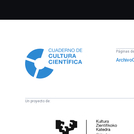
Información
Páginas del
Archivo
Un proyecto de:
Cátedra
de
Cultura
Científica