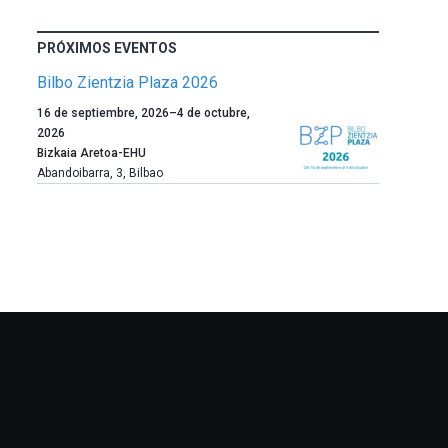
PRÓXIMOS EVENTOS
Bilbo Zientzia Plaza 2026
Un
16 de septiembre, 2026
–
4 de octubre,
año
2026
más,
Bizkaia Aretoa-EHU
Bilbao
Abandoibarra, 3
,
Bilbao
dará
la
bienvenida
al
otoño
con
la
celebración
de
la
novena
edición
de