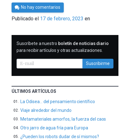
Por
No hay comentarios
César
Publicado el
17 de febrero, 2023
en
Tomé
SUSCRIBIRME
Suscríbete a nuestro
boletín de noticias diario
para recibir artículos y otras actualizaciones.
Suscribirme
ÚLTIMOS ARTÍCULOS
La Odisea… del pensamiento científico
Viaje alrededor del mundo
Metamateriales amorfos, la fuerza del caos
Otro jarro de agua fría para Europa
¿Pueden los robots dudar de sí mismos?