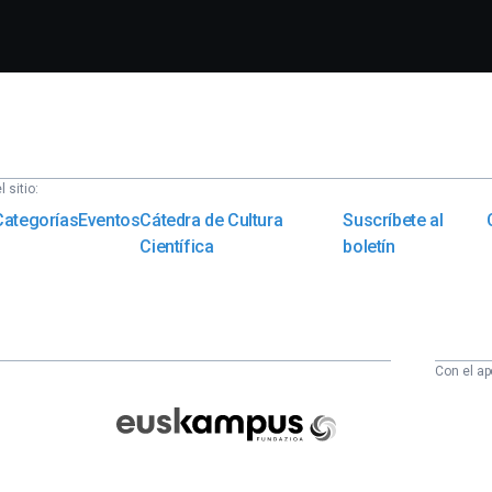
 sitio:
Categorías
Eventos
Cátedra de Cultura
Suscríbete al
Científica
boletín
Con el ap
Euskampus
Fundazioa