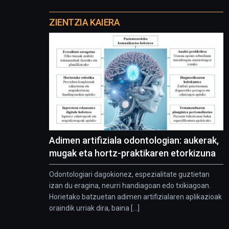
Otros
proyectos
ZIENTZIA KAIERA
Adimen artifiziala odontologian: aukerak,
mugak eta hortz-praktikaren etorkizuna
Odontologiari dagokionez, espezialitate guztietan
izan du eragina, neurri handiagoan edo txikiagoan.
Horietako batzuetan adimen artifizialaren aplikazioak
oraindik urriak dira, baina [...]