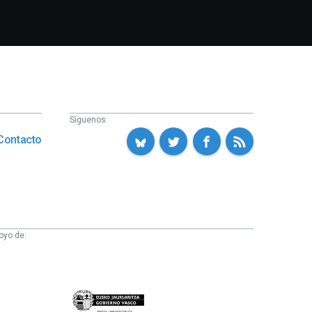
Síguenos:
Contacto
oyo de:
Eusko