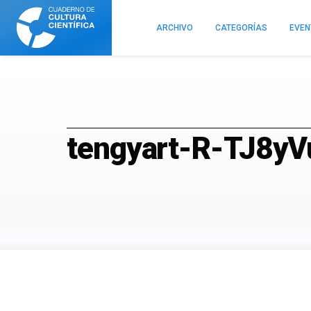
Cuaderno
de
ARCHIVO
CATEGORÍAS
EVE
Cultura
Científica
tengyart-R-TJ8yV