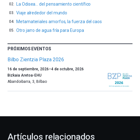
La Odisea… del pensamiento científico
Viaje alrededor del mundo
Metamateriales amorfos, la fuerza del caos
Otro jarro de agua fría para Europa
PRÓXIMOS EVENTOS
Bilbo Zientzia Plaza 2026
Un
16 de septiembre, 2026
–
4 de octubre, 2026
año
Bizkaia Aretoa-EHU
más,
Abandoibarra, 3
,
Bilbao
Bilbao
dará
la
bienvenida
al
otoño
con
la
Artículos relacionados
celebración