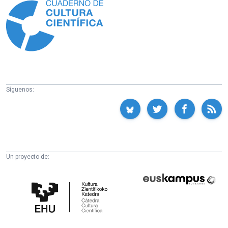
Síguenos:
Un proyecto de:
Cátedra
Euskampus
de
Fundazioa
Cultura
Científica
de