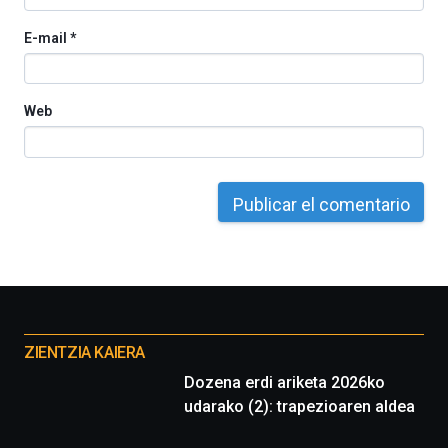
de
ciencia
E-mail
*
del
16
de
septiembre
Web
al
4
de
octubre.
La
iniciativa,
organizada
por
la
Cátedra…
Otros
proyectos
ZIENTZIA KAIERA
Dozena erdi ariketa 2026ko
udarako (2): trapezioaren aldea