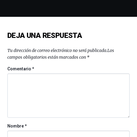
de
la
novena
edición
de
DEJA UNA RESPUESTA
Bilbo
Zientzia
Plaza
Tu dirección de correo electrónico no será publicada.
Los
(BZP),
campos obligatorios están marcados con
*
un
festival
Comentario
*
que
llenará
la
ciudad
de
monólogos,
exposiciones,
conferencias,
docufórums
Nombre
*
y
espectáculos