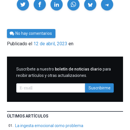
Compartir
Por
No hay comentarios
César
Publicado el
12 de abril, 2023
en
Tomé
SUSCRIBIRME
Suscríbete a nuestro
boletín de noticias diario
para
recibir artículos y otras actualizaciones.
Suscribirme
ÚLTIMOS ARTÍCULOS
La ingesta emocional como problema