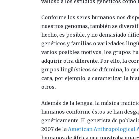
valioso a los estudios genéticos como
Conforme los seres humanos nos disper
nuestros genomas, también se diversif
hecho, es posible, y no demasiado difí
genéticos y familias o variedades ling
varios posibles motivos, los grupos h
adquirir otra diferente. Por ello, la c
grupos lingüísticos se difumina, lo que
cara, por ejemplo, a caracterizar la h
otros.
Además de la lengua, la música tradici
humanos conforme éstos se han desgaja
genéticamente. El genetista de poblac
2007 de la
American Anthropological 
humanos de África que mostraba una es