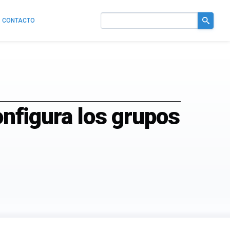
CONTACTO
Buscar
en
el
sitio
onfigura los grupos