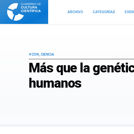
Cuaderno
de
ARCHIVO
CATEGORÍAS
EVE
Cultura
Científica
#CON_CIENCIA
Más que la genétic
humanos