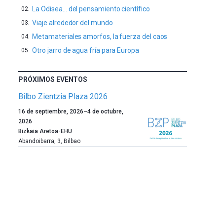
La Odisea… del pensamiento científico
Viaje alrededor del mundo
Metamateriales amorfos, la fuerza del caos
Otro jarro de agua fría para Europa
PRÓXIMOS EVENTOS
Bilbo Zientzia Plaza 2026
Un
16 de septiembre, 2026
–
4 de octubre,
año
2026
más,
Bizkaia Aretoa-EHU
Bilbao
Abandoibarra, 3
,
Bilbao
dará
la
bienvenida
al
otoño
con
la
celebración