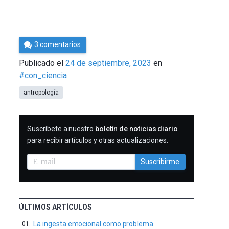
Por
3 comentarios
Cultura
Publicado el
24 de septiembre, 2023
en
Cientifica
#con_ciencia
antropología
SUSCRIBIRME
Suscríbete a nuestro
boletín de noticias diario
para recibir artículos y otras actualizaciones.
Suscribirme
ÚLTIMOS ARTÍCULOS
La ingesta emocional como problema