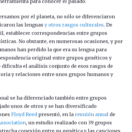
 herramienta para conocer el pasado.
samos por el planeta, no sólo se diferenciaron
icaron las lenguas
y otros rasgos culturales
. De
cil, establecer correspondencias entre grupos
üísticas. No obstante, en numerosas ocasiones, y por
umanos han perdido la que era su lengua para
orrespondencia original entre grupos genéticos y
 dificulta el análisis conjunto de esos rasgos de
istoria y relaciones entre unos grupos humanos y
onal se ha diferenciado también entre grupos
do unos de otros y se han diversificado
iones
Floyd Reed
presentó, en la
reunión anual
de
Association
, un estudio realizado con 39 grupos
trecha conexión entre su genética y las canciones