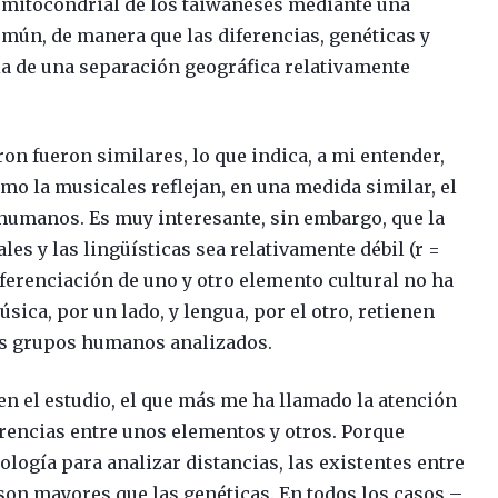
 mitocondrial de los taiwaneses mediante una
omún, de manera que las diferencias, genéticas y
a de una separación geográfica relativamente
on fueron similares, lo que indica, a mi entender,
omo la musicales reflejan, en una medida similar, el
 humanos. Es muy interesante, sin embargo, que la
les y las lingüísticas sea relativamente débil (r =
 diferenciación de uno y otro elemento cultural no ha
ica, por un lado, y lengua, por el otro, retienen
los grupos humanos analizados.
n el estudio, el que más me ha llamado la atención
ferencias entre unos elementos y otros. Porque
logía para analizar distancias, las existentes entre
son mayores que las genéticas. En todos los casos –