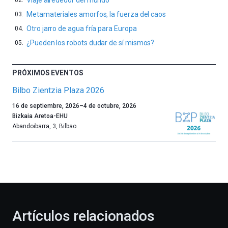
Viaje alrededor del mundo
Metamateriales amorfos, la fuerza del caos
Otro jarro de agua fría para Europa
¿Pueden los robots dudar de sí mismos?
PRÓXIMOS EVENTOS
Bilbo Zientzia Plaza 2026
Un
16 de septiembre, 2026
–
4 de octubre, 2026
año
Bizkaia Aretoa-EHU
más,
Abandoibarra, 3
,
Bilbao
Bilbao
dará
la
bienvenida
al
otoño
con
la
Artículos relacionados
celebración
de