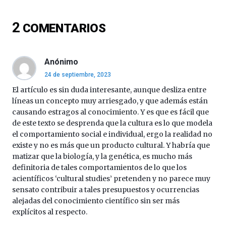
ciencia
del
2
COMENTARIOS
16
de
septiembre
al
Anónimo
4
24 de septiembre, 2023
de
octubre.
El artículo es sin duda interesante, aunque desliza entre
La
líneas un concepto muy arriesgado, y que además están
iniciativa,
causando estragos al conocimiento. Y es que es fácil que
organizada
de este texto se desprenda que la cultura es lo que modela
por
el comportamiento social e individual, ergo la realidad no
la
existe y no es más que un producto cultural. Y habría que
Cátedra…
matizar que la biología, y la genética, es mucho más
definitoria de tales comportamientos de lo que los
acientíficos ‘cultural studies’ pretenden y no parece muy
sensato contribuir a tales presupuestos y ocurrencias
alejadas del conocimiento científico sin ser más
explícitos al respecto.