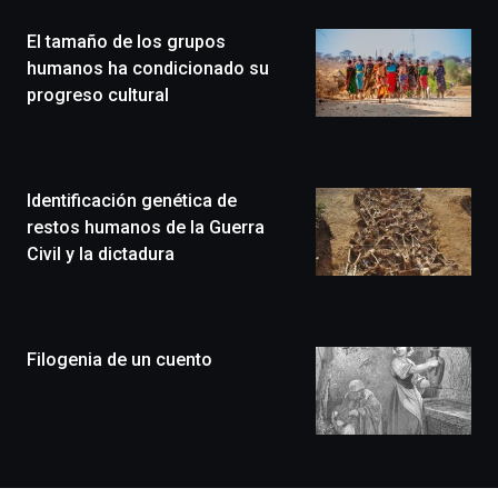
la
El tamaño de los grupos
novena
edición
humanos ha condicionado su
de
progreso cultural
Bilbo
Zientzia
Plaza
(BZP),
Identificación genética de
un
festival
restos humanos de la Guerra
que
Civil y la dictadura
llenará
la
ciudad
de
monólogos,
Filogenia de un cuento
exposiciones,
conferencias,
docufórums
y
espectáculos
de