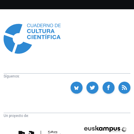
Información
Síguenos:
Un proyecto de:
Cátedra
Euskampus
de
Fundazioa