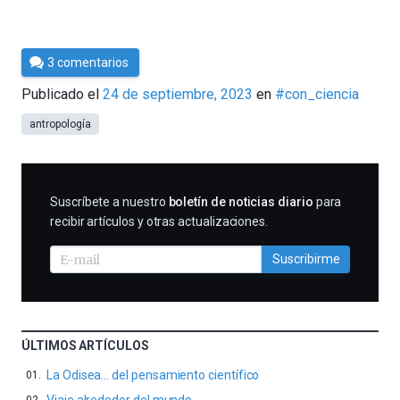
Por
3 comentarios
Cultura
Publicado el
24 de septiembre, 2023
en
#con_ciencia
Cientifica
antropología
SUSCRIBIRME
Suscríbete a nuestro
boletín de noticias diario
para
recibir artículos y otras actualizaciones.
Suscribirme
ÚLTIMOS ARTÍCULOS
La Odisea… del pensamiento científico