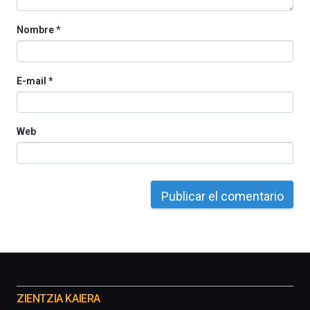
Nombre
*
E-mail
*
Web
Otros
proyectos
ZIENTZIA KAIERA