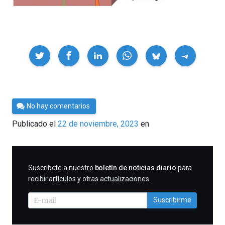
Compartir
Por
No hay comentarios
César
Publicado el
22 de noviembre, 2023
en
Tomé
SUSCRIBIRME
Suscríbete a nuestro
boletín de noticias diario
para
recibir artículos y otras actualizaciones.
Suscribirme