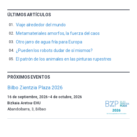
ÚLTIMOS ARTÍCULOS
Viaje alrededor del mundo
Metamateriales amorfos, la fuerza del caos
Otro jarro de agua fría para Europa
¿Pueden los robots dudar de sí mismos?
El patrón de los animales en las pinturas rupestres
PRÓXIMOS EVENTOS
Bilbo Zientzia Plaza 2026
Un
16 de septiembre, 2026
–
4 de octubre, 2026
año
Bizkaia Aretoa-EHU
más,
Abandoibarra, 3
,
Bilbao
Bilbao
dará
la
bienvenida