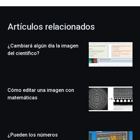
al
otoño
con
la
Artículos relacionados
celebración
de
la
¿Cambiará algún día la imagen
novena
edición
del científico?
de
Bilbo
Zientzia
Plaza
(BZP),
Cómo editar una imagen con
un
festival
matemáticas
que
llenará
la
ciudad
de
monólogos,
¿Pueden los números
exposiciones,