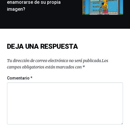
enamorarse de su propia
conferencias,
imagen?
docufórums
y
espectáculos
de
ciencia
del
DEJA UNA RESPUESTA
16
de
septiembre
Tu dirección de correo electrónico no será publicada.
Los
al
campos obligatorios están marcados con
*
4
de
Comentario
*
octubre.
La
iniciativa,
organizada
por
la
Cátedra…