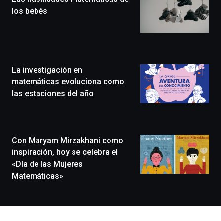
novena
edición
los bebés
de
Bilbo
Zientzia
Plaza
(BZP),
La investigación en
un
festival
matemáticas evoluciona como
que
las estaciones del año
llenará
la
ciudad
de
monólogos,
Con Maryam Mirzakhani como
exposiciones,
inspiración, hoy se celebra el
conferencias,
«Día de las Mujeres
docufórums
Matemáticas»
y
espectáculos
de
ciencia
del