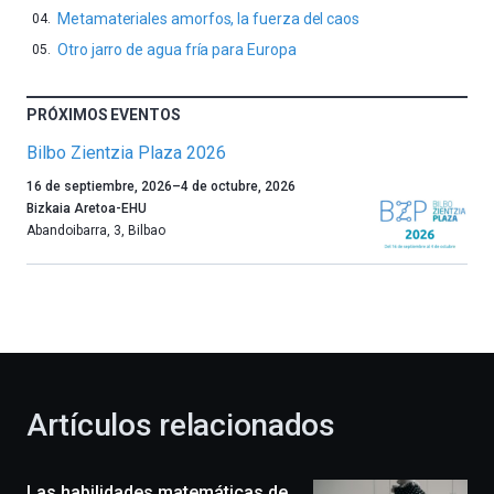
Metamateriales amorfos, la fuerza del caos
Otro jarro de agua fría para Europa
PRÓXIMOS EVENTOS
Bilbo Zientzia Plaza 2026
Un
16 de septiembre, 2026
–
4 de octubre, 2026
año
Bizkaia Aretoa-EHU
más,
Abandoibarra, 3
,
Bilbao
Bilbao
dará
la
bienvenida
al
otoño
con
la
Artículos relacionados
celebración
de
la
Las habilidades matemáticas de