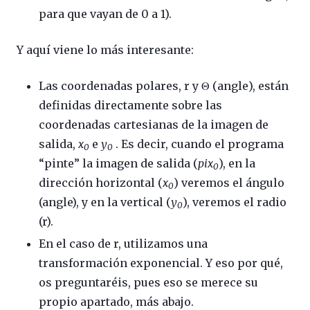
para que vayan de 0 a 1).
Y aquí viene lo más interesante:
Las coordenadas polares, r y Θ (angle), están
definidas directamente sobre las
coordenadas cartesianas de la imagen de
salida,
x
e
y
. Es decir, cuando el programa
0
0
“pinte” la imagen de salida (
pix
), en la
0
dirección horizontal (
x
) veremos el ángulo
0
(angle), y en la vertical (
y
), veremos el radio
0
(r).
En el caso de r, utilizamos una
transformación exponencial. Y eso por qué,
os preguntaréis, pues eso se merece su
propio apartado, más abajo.