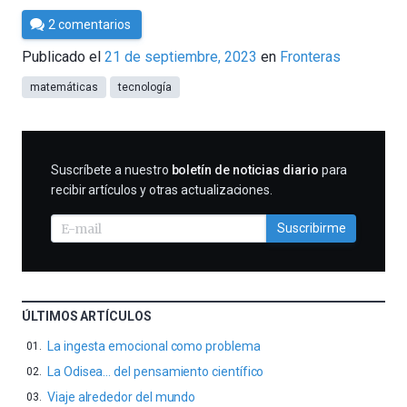
Por
2 comentarios
César
Publicado el
21 de septiembre, 2023
en
Fronteras
Tomé
matemáticas
tecnología
SUSCRIBIRME
Suscríbete a nuestro
boletín de noticias diario
para
recibir artículos y otras actualizaciones.
Suscribirme
ÚLTIMOS ARTÍCULOS
La ingesta emocional como problema
La Odisea… del pensamiento científico
Viaje alrededor del mundo