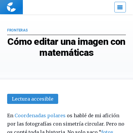
Cuaderno
de
Cultura
Científica
FRONTERAS
Cómo editar una imagen con
matemáticas
Lectura accesible
En
Coordenadas polares
os hablé de mi afición
por las fotografías con simetría circular. Pero no
os conté toda la historia. No solo saco “
fotos