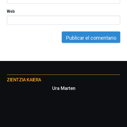
Web
Otros
proyectos
ZIENTZIA KAIERA
Ura Marten