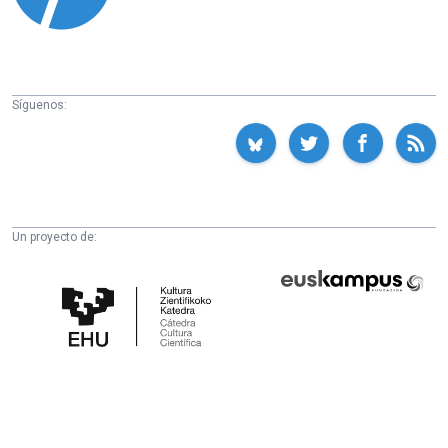
Síguenos:
Un proyecto de:
Cátedra
Euskampus
de
Fundazioa
Cultura
Científica
de
la
UPV/EHU