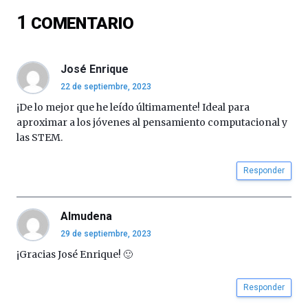
16
1
COMENTARIO
de
septiembre
al
4
José Enrique
de
22 de septiembre, 2023
octubre.
La
¡De lo mejor que he leído últimamente! Ideal para
iniciativa,
aproximar a los jóvenes al pensamiento computacional y
organizada
las STEM.
por
la
Responder
Cátedra…
Almudena
29 de septiembre, 2023
¡Gracias José Enrique! 🙂
Responder