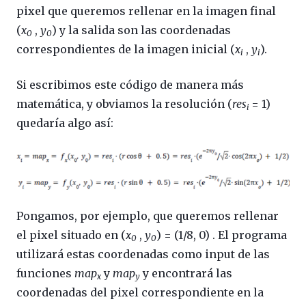
pixel que queremos rellenar en la imagen final
(
x
,
y
) y la salida son las coordenadas
0
0
correspondientes de la imagen inicial (
x
,
y
).
i
i
Si escribimos este código de manera más
matemática, y obviamos la resolución (
res
= 1)
i
quedaría algo así:
Pongamos, por ejemplo, que queremos rellenar
el pixel situado en (
x
,
y
) = (1/8, 0) . El programa
0
0
utilizará estas coordenadas como input de las
funciones
map
y
map
y encontrará las
x
y
coordenadas del pixel correspondiente en la