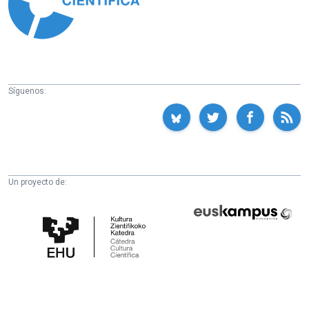
Síguenos:
Un proyecto de:
Cátedra
Euskampus
de
Fundazioa
Cultura
Científica
de
la
UPV/EHU