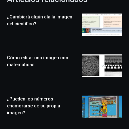
de
la
¿Cambiará algún día la imagen
novena
edición
del científico?
de
Bilbo
Zientzia
Plaza
(BZP),
Cómo editar una imagen con
un
festival
matemáticas
que
llenará
la
ciudad
de
monólogos,
¿Pueden los números
exposiciones,
enamorarse de su propia
conferencias,
imagen?
docufórums
y
espectáculos