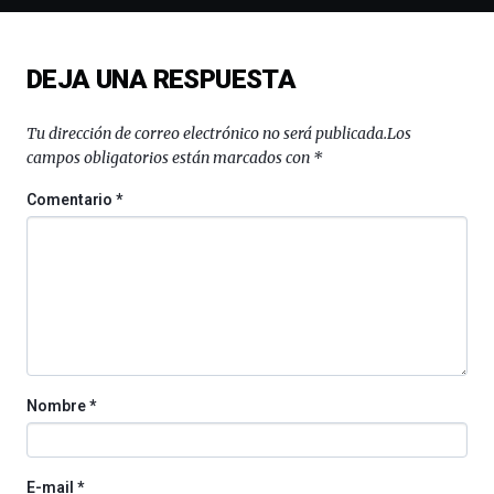
de
ciencia
del
DEJA UNA RESPUESTA
16
de
septiembre
Tu dirección de correo electrónico no será publicada.
Los
al
campos obligatorios están marcados con
*
4
de
Comentario
*
octubre.
La
iniciativa,
organizada
por
la
Cátedra…
Nombre
*
E-mail
*