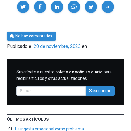
Compartir
Por
No hay comentarios
César
Publicado el
28 de noviembre, 2023
en
Tomé
SUSCRIBIRME
Suscríbete a nuestro
boletín de noticias diario
para
recibir artículos y otras actualizaciones.
Suscribirme
ÚLTIMOS ARTÍCULOS
La ingesta emocional como problema