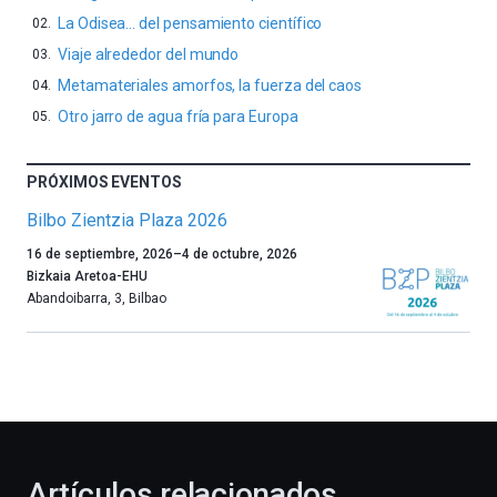
La Odisea… del pensamiento científico
Viaje alrededor del mundo
Metamateriales amorfos, la fuerza del caos
Otro jarro de agua fría para Europa
PRÓXIMOS EVENTOS
Bilbo Zientzia Plaza 2026
Un
16 de septiembre, 2026
–
4 de octubre, 2026
año
Bizkaia Aretoa-EHU
más,
Abandoibarra, 3
,
Bilbao
Bilbao
dará
la
bienvenida
al
otoño
con
la
Artículos relacionados
celebración