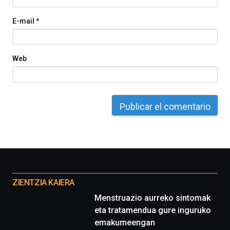
E-mail
*
Web
Otros
proyectos
ZIENTZIA KAIERA
Menstruazio aurreko sintomak
eta tratamendua gure inguruko
emakumeengan