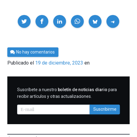
Compartir
Por
No hay comentarios
César
Publicado el
19 de diciembre, 2023
en
Tomé
SUSCRIBIRME
Suscríbete a nuestro
boletín de noticias diario
para
recibir artículos y otras actualizaciones.
Suscribirme