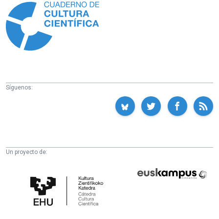
Síguenos:
Un proyecto de:
Cátedra
Euskampus
de
Fundazioa
Cultura
Científica
de