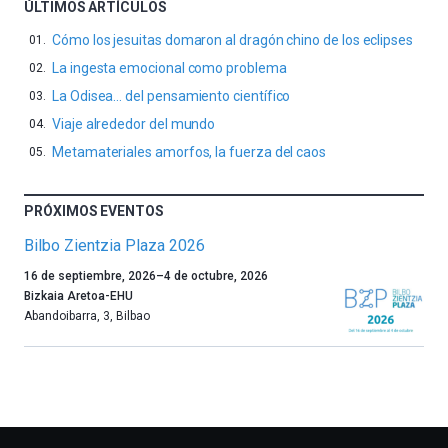
ÚLTIMOS ARTÍCULOS
Cómo los jesuitas domaron al dragón chino de los eclipses
La ingesta emocional como problema
La Odisea… del pensamiento científico
Viaje alrededor del mundo
Metamateriales amorfos, la fuerza del caos
PRÓXIMOS EVENTOS
Bilbo Zientzia Plaza 2026
Un
16 de septiembre, 2026
–
4 de octubre, 2026
año
Bizkaia Aretoa-EHU
más,
Abandoibarra, 3
,
Bilbao
Bilbao
dará
la
bienvenida
al
otoño