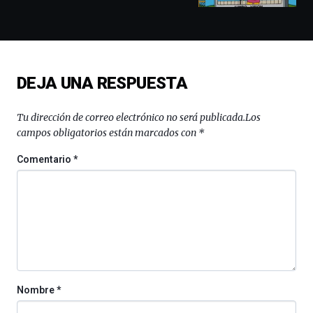
y
espectáculos
de
ciencia
del
DEJA UNA RESPUESTA
16
de
septiembre
Tu dirección de correo electrónico no será publicada.
Los
al
campos obligatorios están marcados con
*
4
de
Comentario
*
octubre.
La
iniciativa,
organizada
por
la
Cátedra…
Nombre
*