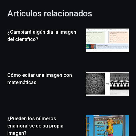
con
la
Artículos relacionados
celebración
de
la
¿Cambiará algún día la imagen
novena
edición
del científico?
de
Bilbo
Zientzia
Plaza
(BZP),
Cómo editar una imagen con
un
festival
matemáticas
que
llenará
la
ciudad
de
monólogos,
¿Pueden los números
exposiciones,
enamorarse de su propia
conferencias,
imagen?
docufórums