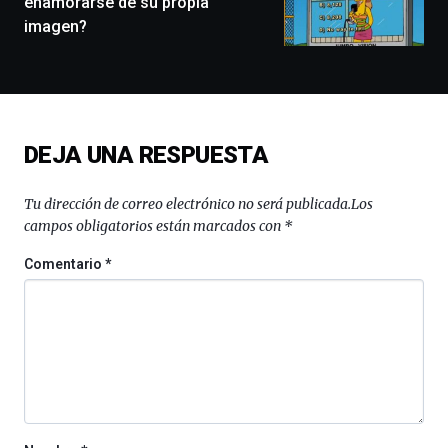
enamorarse de su propia
conferencias,
imagen?
docufórums
y
espectáculos
de
ciencia
del
DEJA UNA RESPUESTA
16
de
septiembre
Tu dirección de correo electrónico no será publicada.
Los
al
campos obligatorios están marcados con
*
4
de
Comentario
*
octubre.
La
iniciativa,
organizada
por
la
Cátedra…