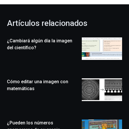
al
otoño
con
la
Artículos relacionados
celebración
de
la
¿Cambiará algún día la imagen
novena
edición
del científico?
de
Bilbo
Zientzia
Plaza
(BZP),
Cómo editar una imagen con
un
festival
matemáticas
que
llenará
la
ciudad
de
monólogos,
¿Pueden los números
exposiciones,