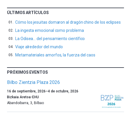
ÚLTIMOS ARTÍCULOS
Cómo los jesuitas domaron al dragón chino de los eclipses
La ingesta emocional como problema
La Odisea… del pensamiento científico
Viaje alrededor del mundo
Metamateriales amorfos, la fuerza del caos
PRÓXIMOS EVENTOS
Bilbo Zientzia Plaza 2026
Un
16 de septiembre, 2026
–
4 de octubre, 2026
año
Bizkaia Aretoa-EHU
más,
Abandoibarra, 3
,
Bilbao
Bilbao
dará
la
bienvenida