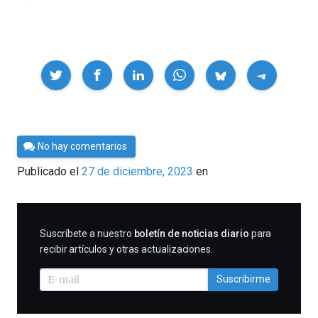
Compartir
Por
No hay comentarios
César
Publicado el
27 de diciembre, 2023
en
Tomé
SUSCRIBIRME
Suscríbete a nuestro
boletín de noticias diario
para
recibir artículos y otras actualizaciones.
Suscribirme