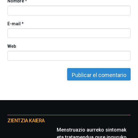
Nombre
*
E-mail
*
Web
Otros
proyectos
ZIENTZIA KAIERA
Menstruazio aurreko sintomak
eta tratamendua gure inguruko