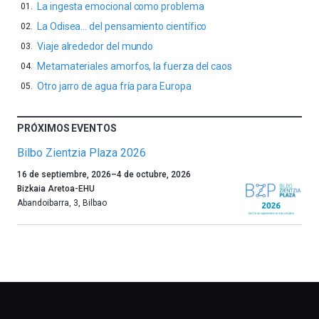
La ingesta emocional como problema
La Odisea… del pensamiento científico
Viaje alrededor del mundo
Metamateriales amorfos, la fuerza del caos
Otro jarro de agua fría para Europa
PRÓXIMOS EVENTOS
Bilbo Zientzia Plaza 2026
Un
16 de septiembre, 2026
–
4 de octubre, 2026
año
Bizkaia Aretoa-EHU
más,
Abandoibarra, 3
,
Bilbao
Bilbao
dará
la
bienvenida
al
otoño
con
la