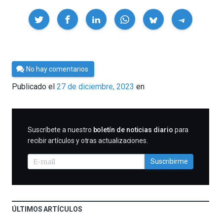
Compartir
Por
No hay comentarios
César
Publicado el
27 de diciembre, 2023
en
Tomé
SUSCRIBIRME
Suscríbete a nuestro
boletín de noticias diario
para
recibir artículos y otras actualizaciones.
Suscribirme
ÚLTIMOS ARTÍCULOS