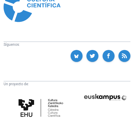
Síguenos:
Un proyecto de:
Cátedra
Euskampus
de
Fundazioa
Cultura
Científica
de
la