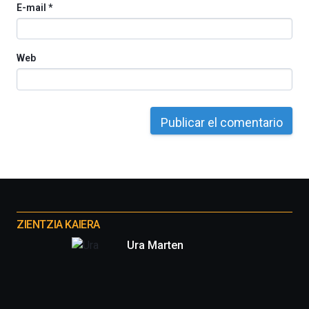
E-mail
*
Web
Otros
proyectos
ZIENTZIA KAIERA
Ura Marten