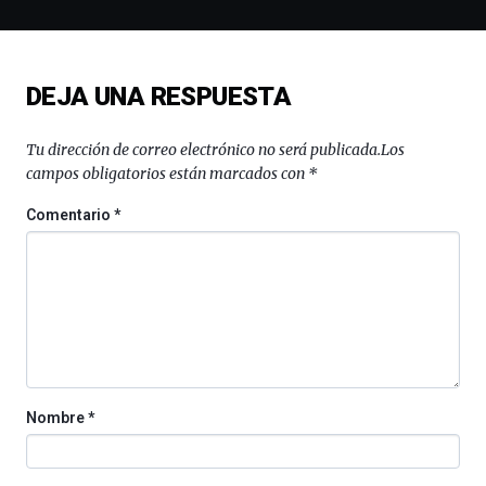
espectáculos
de
ciencia
del
DEJA UNA RESPUESTA
16
de
septiembre
Tu dirección de correo electrónico no será publicada.
Los
al
campos obligatorios están marcados con
*
4
de
Comentario
*
octubre.
La
iniciativa,
organizada
por
la
Cátedra…
Nombre
*