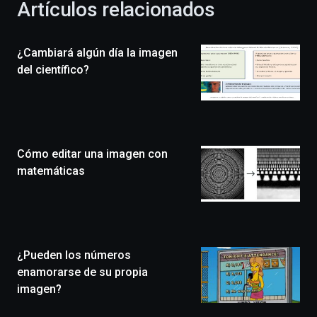
Artículos relacionados
celebración
de
la
¿Cambiará algún día la imagen
novena
edición
del científico?
de
Bilbo
Zientzia
Plaza
(BZP),
Cómo editar una imagen con
un
festival
matemáticas
que
llenará
la
ciudad
de
monólogos,
¿Pueden los números
exposiciones,
enamorarse de su propia
conferencias,
imagen?
docufórums
y