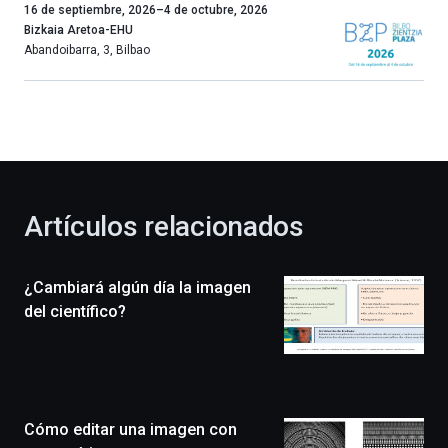
Un
16 de septiembre, 2026
–
4 de octubre, 2026
año
Bizkaia Aretoa-EHU
más,
Abandoibarra, 3
,
Bilbao
Bilbao
dará
la
bienvenida
al
otoño
con
la
Artículos relacionados
celebración
de
la
¿Cambiará algún día la imagen
novena
edición
del científico?
de
Bilbo
Zientzia
Plaza
(BZP),
Cómo editar una imagen con
un