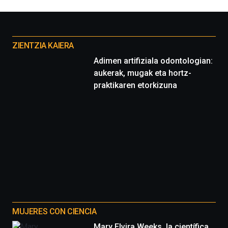
Otros
proyectos
ZIENTZIA KAIERA
Adimen artifiziala odontologian:
aukerak, mugak eta hortz-
praktikaren etorkizuna
MUJERES CON CIENCIA
Mary Elvira Weeks, la científica