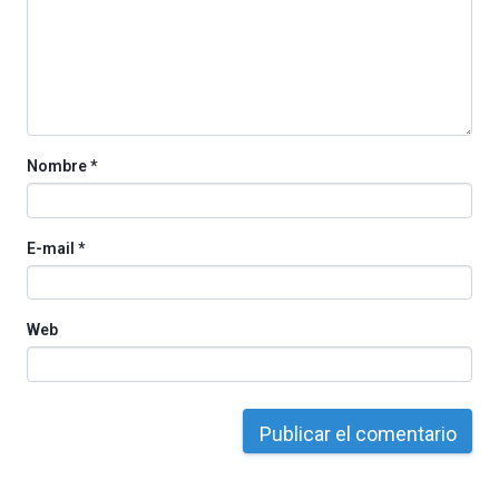
iniciativa,
organizada
por
la
Cátedra…
Nombre
*
E-mail
*
Web