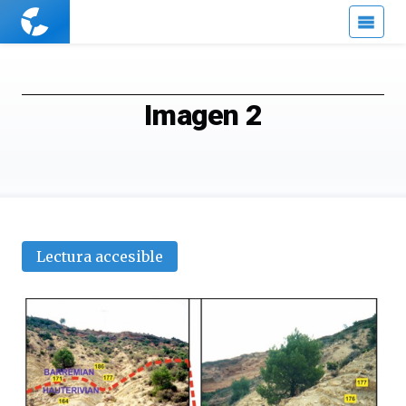
Cuaderno
de
Cultura
Científica
Imagen 2
Lectura accesible