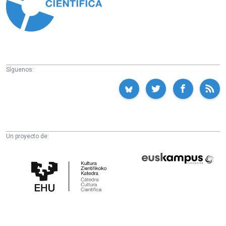
Síguenos:
Un proyecto de:
Cátedra
Euskampus
de
Fundazioa
Cultura
Científica
de
la
UPV/EHU