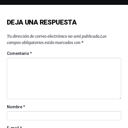
de
ciencia
del
DEJA UNA RESPUESTA
16
de
septiembre
Tu dirección de correo electrónico no será publicada.
Los
al
campos obligatorios están marcados con
*
4
de
Comentario
*
octubre.
La
iniciativa,
organizada
por
la
Cátedra…
Nombre
*
E-mail
*