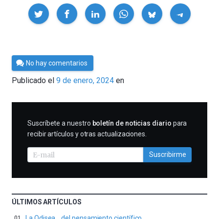
Compartir
Por
No hay comentarios
César
Publicado el
9 de enero, 2024
en
Tomé
SUSCRIBIRME
Suscríbete a nuestro
boletín de noticias diario
para
recibir artículos y otras actualizaciones.
Suscribirme
ÚLTIMOS ARTÍCULOS
La Odisea… del pensamiento científico