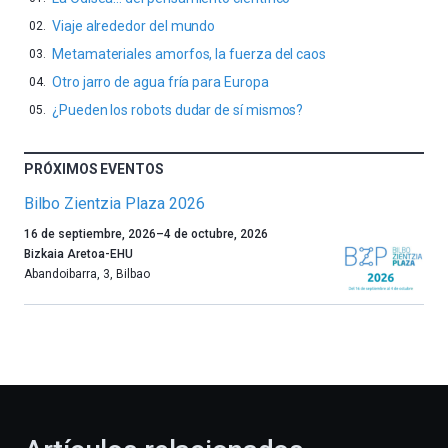
Viaje alrededor del mundo
Metamateriales amorfos, la fuerza del caos
Otro jarro de agua fría para Europa
¿Pueden los robots dudar de sí mismos?
PRÓXIMOS EVENTOS
Bilbo Zientzia Plaza 2026
Un
16 de septiembre, 2026
–
4 de octubre, 2026
año
Bizkaia Aretoa-EHU
más,
Abandoibarra, 3
,
Bilbao
Bilbao
dará
la
bienvenida
al
otoño
con
la