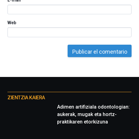
Web
Otros
proyectos
ZIENTZIA KAIERA
Adimen artifiziala odontologian:
aukerak, mugak eta hortz-
praktikaren etorkizuna