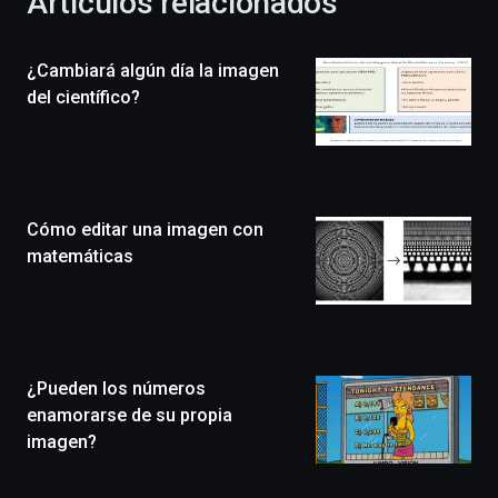
Artículos relacionados
celebración
de
la
¿Cambiará algún día la imagen
novena
edición
del científico?
de
Bilbo
Zientzia
Plaza
(BZP),
Cómo editar una imagen con
un
festival
matemáticas
que
llenará
la
ciudad
de
monólogos,
¿Pueden los números
exposiciones,
enamorarse de su propia
conferencias,
imagen?
docufórums
y
espectáculos