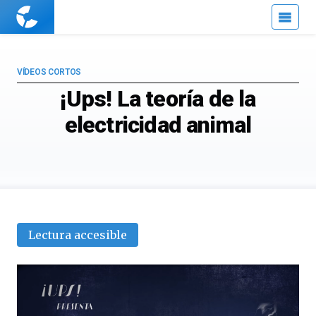
Cuaderno
de
Cultura
Científica
VÍDEOS CORTOS
¡Ups! La teoría de la
electricidad animal
Lectura accesible