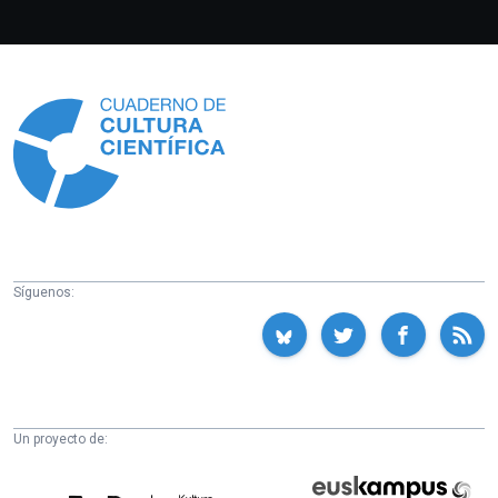
Información
Síguenos:
Un proyecto de:
Cátedra
Euskampus
de
Fundazioa