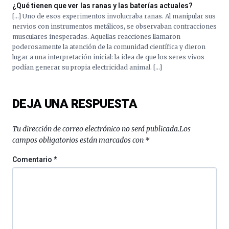
al
¿Qué tienen que ver las ranas y las baterías actuales?
4
[…] Uno de esos experimentos involucraba ranas. Al manipular sus
de
nervios con instrumentos metálicos, se observaban contracciones
octubre.
musculares inesperadas. Aquellas reacciones llamaron
La
poderosamente la atención de la comunidad científica y dieron
iniciativa,
lugar a una interpretación inicial: la idea de que los seres vivos
organizada
podían generar su propia electricidad animal. […]
por
la
Cátedra…
DEJA UNA RESPUESTA
Tu dirección de correo electrónico no será publicada.
Los
campos obligatorios están marcados con
*
Comentario
*