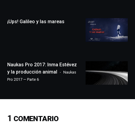
Zientzia
Plaza
(BZP),
¡Ups! Galileo y las mareas
un
festival
que
llenará
la
ciudad
de
monólogos,
Naukas Pro 2017: Inma Estévez
exposiciones,
y la producción animal
Naukas
conferencias,
Pro 2017 — Parte 6
docufórums
y
espectáculos
de
ciencia
del
1
COMENTARIO
16
de
septiembre