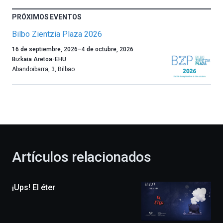
PRÓXIMOS EVENTOS
Bilbo Zientzia Plaza 2026
Un
16 de septiembre, 2026
–
4 de octubre, 2026
año
Bizkaia Aretoa-EHU
más,
Abandoibarra, 3
,
Bilbao
Bilbao
dará
la
bienvenida
al
otoño
con
la
Artículos relacionados
celebración
de
la
¡Ups! El éter
novena
edición
de
Bilbo