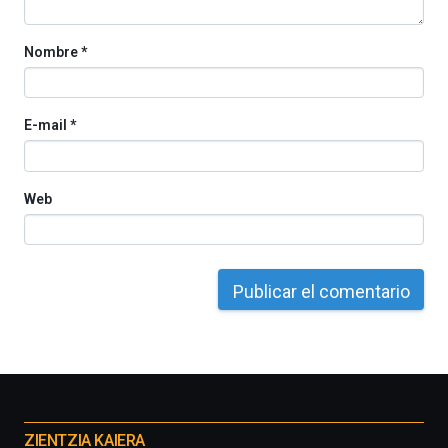
Nombre
*
E-mail
*
Web
Otros
proyectos
ZIENTZIA KAIERA