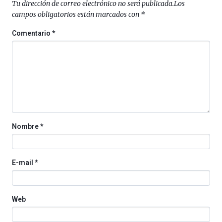
Tu dirección de correo electrónico no será publicada.
Los
al
campos obligatorios están marcados con
*
4
de
Comentario
*
octubre.
La
iniciativa,
organizada
por
la
Cátedra…
Nombre
*
E-mail
*
Web