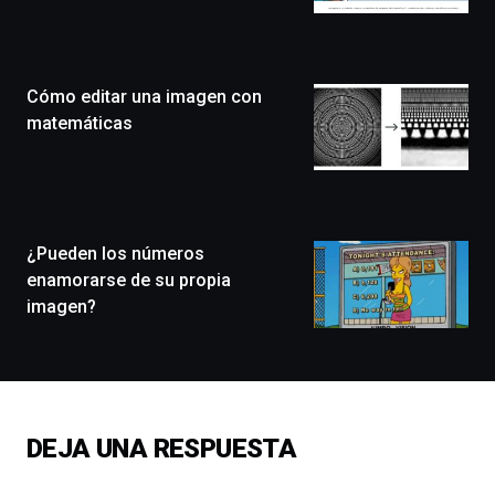
Bilbo
Zientzia
Plaza
(BZP),
Cómo editar una imagen con
un
festival
matemáticas
que
llenará
la
ciudad
de
monólogos,
¿Pueden los números
exposiciones,
enamorarse de su propia
conferencias,
imagen?
docufórums
y
espectáculos
de
ciencia
del
DEJA UNA RESPUESTA
16
de
septiembre