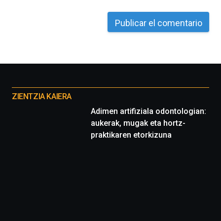
Otros
proyectos
ZIENTZIA KAIERA
Adimen artifiziala odontologian:
aukerak, mugak eta hortz-
praktikaren etorkizuna