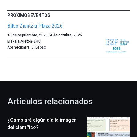
PRÓXIMOS EVENTOS
Bilbo Zientzia Plaza 2026
Un
16 de septiembre, 2026
–
4 de octubre, 2026
año
Bizkaia Aretoa-EHU
más,
Abandoibarra, 3
,
Bilbao
Bilbao
dará
la
bienvenida
al
otoño
con
la
Artículos relacionados
celebración
de
la
¿Cambiará algún día la imagen
novena
edición
del científico?
de