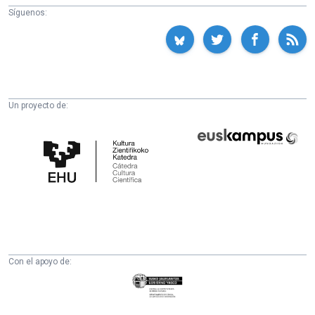
Síguenos:
Un proyecto de:
Cátedra
Euskampus
de
Fundazioa
Cultura
Científica
de
la
UPV/EHU
Con el apoyo de:
Eusko
Jaurlaritza
-