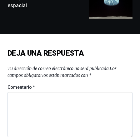
exposiciones,
espacial
conferencias,
docufórums
y
espectáculos
de
ciencia
del
DEJA UNA RESPUESTA
16
de
septiembre
Tu dirección de correo electrónico no será publicada.
Los
al
campos obligatorios están marcados con
*
4
de
Comentario
*
octubre.
La
iniciativa,
organizada
por
la
Cátedra…