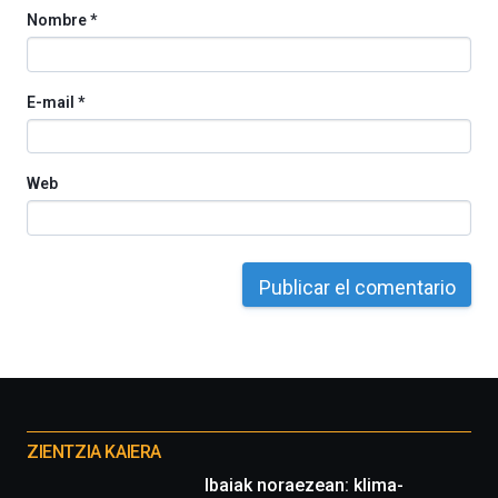
Nombre
*
E-mail
*
Web
Otros
proyectos
ZIENTZIA KAIERA
Ibaiak noraezean: klima-