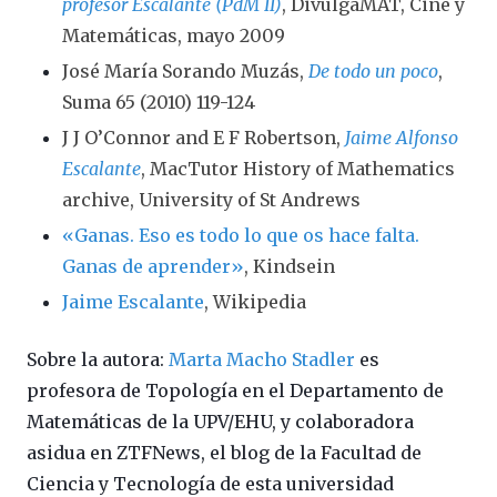
profesor Escalante (PdM II)
, DivulgaMAT, Cine y
Matemáticas, mayo 2009
José María Sorando Muzás,
De todo un poco
,
Suma 65 (2010) 119-124
J J O’Connor and E F Robertson,
Jaime Alfonso
Escalante
, MacTutor History of Mathematics
archive, University of St Andrews
«Ganas. Eso es todo lo que os hace falta.
Ganas de aprender
»
, Kindsein
Jaime Escalante
, Wikipedia
Sobre la autora:
Marta Macho Stadler
es
profesora de Topología en el Departamento de
Matemáticas de la UPV/EHU, y colaboradora
asidua en ZTFNews, el blog de la Facultad de
Ciencia y Tecnología de esta universidad