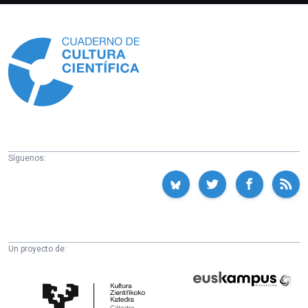
Información
Síguenos:
Un proyecto de:
Cátedra
Euskampus
de
Fundazioa
Cultura