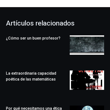
al
otoño
con
la
Artículos relacionados
celebración
de
la
¿Cómo ser un buen profesor?
novena
edición
de
Bilbo
Zientzia
Plaza
(BZP),
La extraordinaria capacidad
un
festival
poética de las matemáticas
que
llenará
la
ciudad
de
monólogos,
Por qué necesitamos una ética