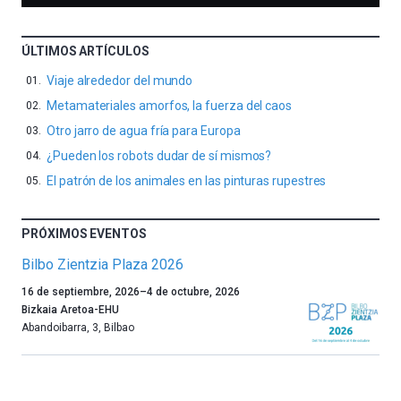
ÚLTIMOS ARTÍCULOS
Viaje alrededor del mundo
Metamateriales amorfos, la fuerza del caos
Otro jarro de agua fría para Europa
¿Pueden los robots dudar de sí mismos?
El patrón de los animales en las pinturas rupestres
PRÓXIMOS EVENTOS
Bilbo Zientzia Plaza 2026
Un
16 de septiembre, 2026
–
4 de octubre, 2026
año
Bizkaia Aretoa-EHU
más,
Abandoibarra, 3
,
Bilbao
Bilbao
dará
la
bienvenida