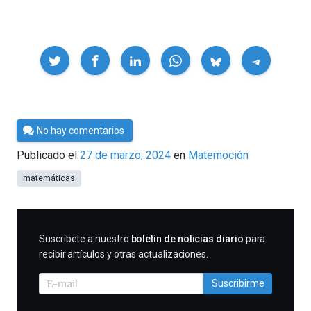
Compartir
Por
No hay comentarios
César
Publicado el
27 de marzo, 2024
en
Matemoción
Tomé
matemáticas
SUSCRIBIRME
Suscríbete a nuestro
boletín de noticias diario
para
recibir artículos y otras actualizaciones.
Suscribirme