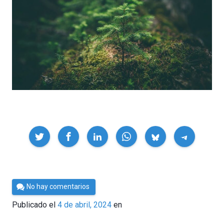
Compartir
Por
No hay comentarios
César
Publicado el
4 de abril, 2024
en
Tomé