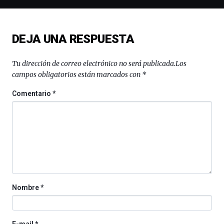
un
festival
que
llenará
DEJA UNA RESPUESTA
la
ciudad
de
Tu dirección de correo electrónico no será publicada.
Los
monólogos,
campos obligatorios están marcados con
*
exposiciones,
conferencias,
Comentario
*
docufórums
y
espectáculos
de
ciencia
del
16
de
septiembre
Nombre
*
al
4
de
octubre.