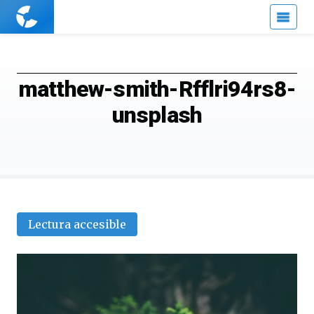
Cuaderno
de
Cultura
Científica
matthew-smith-Rfflri94rs8-
unsplash
Lectura accesible