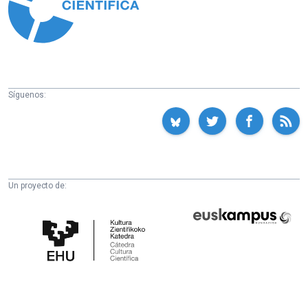
Síguenos:
Un proyecto de:
Cátedra
Euskampus
de
Fundazioa
Cultura
Científica
de
la
UPV/EHU