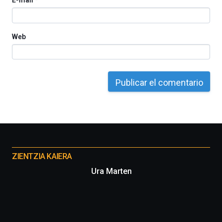
E-mail
*
La
iniciativa,
organizada
Web
por
la
Cátedra…
Otros
proyectos
ZIENTZIA KAIERA
Ura Marten