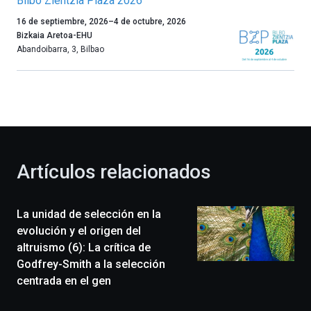
Bilbo Zientzia Plaza 2026
Un
16 de septiembre, 2026
–
4 de octubre, 2026
año
Bizkaia Aretoa-EHU
más,
Abandoibarra, 3
,
Bilbao
Bilbao
dará
la
bienvenida
al
otoño
con
la
Artículos relacionados
celebración
de
la
La unidad de selección en la
novena
edición
evolución y el origen del
de
altruismo (6): La crítica de
Bilbo
Godfrey-Smith a la selección
Zientzia
centrada en el gen
Plaza
(BZP),