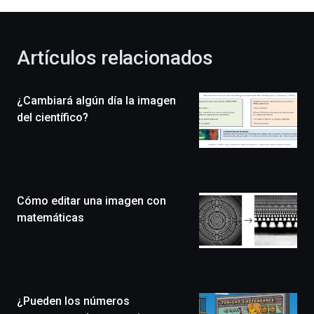
al
otoño
con
la
Artículos relacionados
celebración
de
la
¿Cambiará algún día la imagen
novena
edición
del científico?
de
Bilbo
Zientzia
Plaza
(BZP),
Cómo editar una imagen con
un
festival
matemáticas
que
llenará
la
ciudad
de
monólogos,
¿Pueden los números
exposiciones,