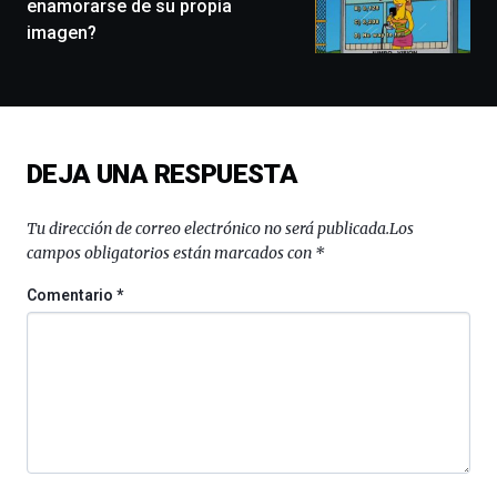
enamorarse de su propia
conferencias,
imagen?
docufórums
y
espectáculos
de
ciencia
del
DEJA UNA RESPUESTA
16
de
septiembre
Tu dirección de correo electrónico no será publicada.
Los
al
campos obligatorios están marcados con
*
4
de
Comentario
*
octubre.
La
iniciativa,
organizada
por
la
Cátedra…