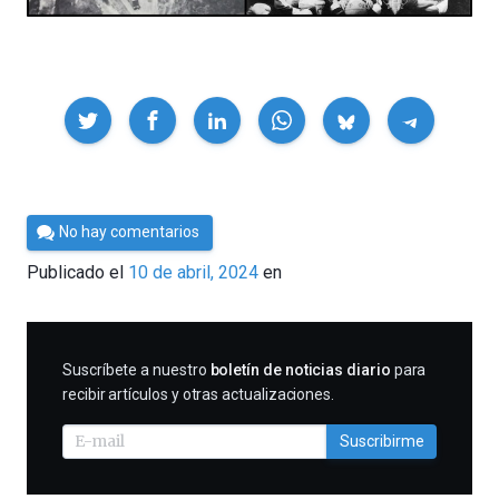
Compartir
Por
No hay comentarios
César
Publicado el
10 de abril, 2024
en
Tomé
SUSCRIBIRME
Suscríbete a nuestro
boletín de noticias diario
para
recibir artículos y otras actualizaciones.
Suscribirme