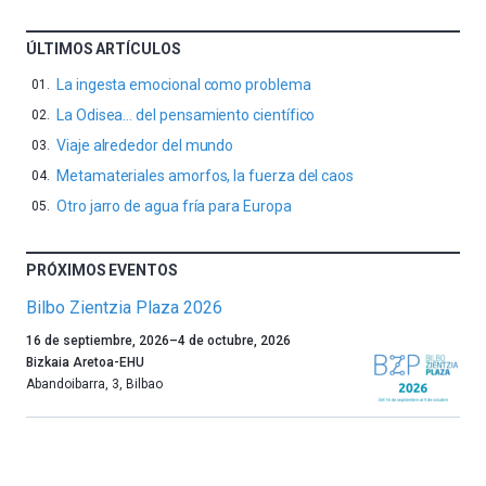
ÚLTIMOS ARTÍCULOS
La ingesta emocional como problema
La Odisea… del pensamiento científico
Viaje alrededor del mundo
Metamateriales amorfos, la fuerza del caos
Otro jarro de agua fría para Europa
PRÓXIMOS EVENTOS
Bilbo Zientzia Plaza 2026
Un
16 de septiembre, 2026
–
4 de octubre, 2026
año
Bizkaia Aretoa-EHU
más,
Abandoibarra, 3
,
Bilbao
Bilbao
dará
la
bienvenida