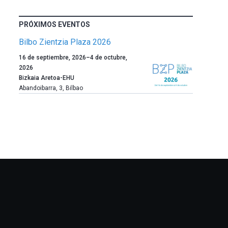
PRÓXIMOS EVENTOS
Bilbo Zientzia Plaza 2026
Un
16 de septiembre, 2026
–
4 de octubre,
año
2026
más,
Bizkaia Aretoa-EHU
Bilbao
Abandoibarra, 3
,
Bilbao
dará
la
bienvenida
al
otoño
con
la
celebración
de
la
novena
edición
de