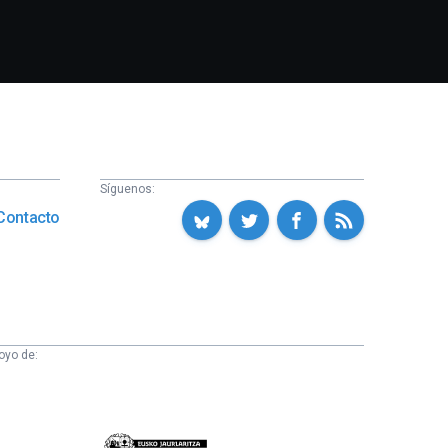
Síguenos:
Contacto
oyo de:
Eusko