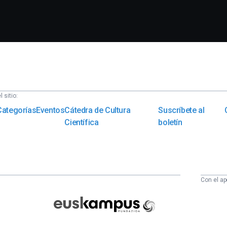
 sitio:
Categorías
Eventos
Cátedra de Cultura
Suscríbete al
Científica
boletín
Con el ap
Euskampus
Fundazioa