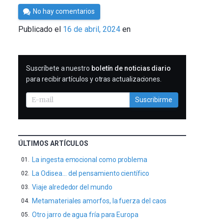
Por
No hay comentarios
César
Publicado el
16 de abril, 2024
en
Tomé
SUSCRIBIRME
Suscríbete a nuestro
boletín de noticias diario
para recibir artículos y otras actualizaciones.
Suscribirme
ÚLTIMOS ARTÍCULOS
La ingesta emocional como problema
La Odisea… del pensamiento científico
Viaje alrededor del mundo
Metamateriales amorfos, la fuerza del caos
Otro jarro de agua fría para Europa