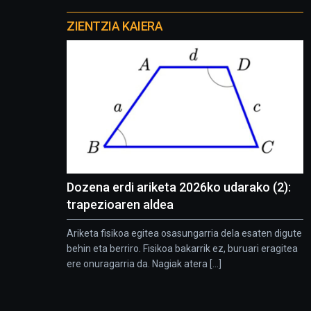
Otros
proyectos
ZIENTZIA KAIERA
Dozena erdi ariketa 2026ko udarako (2):
trapezioaren aldea
Ariketa fisikoa egitea osasungarria dela esaten digute
behin eta berriro. Fisikoa bakarrik ez, buruari eragitea
ere onuragarria da. Nagiak atera [...]