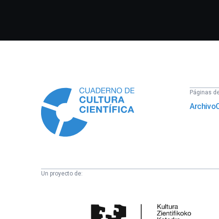
Información
Páginas del
Archivo
Un proyecto de:
Cátedra
de
Cultura