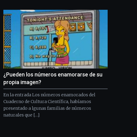
Bilbo
Zientzia
Plaza
(BZP),
un
festival
que
llenará
la
ciudad
de
monólogos,
¿Pueden los números enamorarse de su
exposiciones,
conferencias,
propia imagen?
docufórums
y
En la entrada Los números enamorados del
espectáculos
Cuaderno de Cultura Científica, habíamos
de
presentado a lgunas familias de números
ciencia
naturales que […]
del
16
de
septiembre