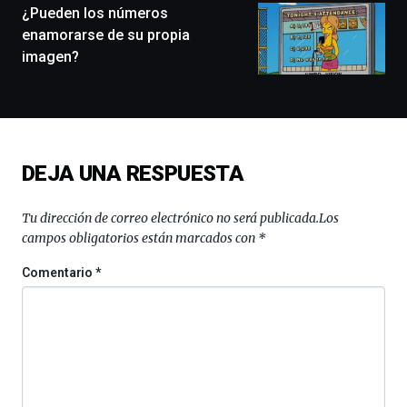
monólogos,
¿Pueden los números
exposiciones,
enamorarse de su propia
conferencias,
imagen?
docufórums
y
espectáculos
de
ciencia
del
DEJA UNA RESPUESTA
16
de
septiembre
Tu dirección de correo electrónico no será publicada.
Los
al
campos obligatorios están marcados con
*
4
de
Comentario
*
octubre.
La
iniciativa,
organizada
por
la
Cátedra…