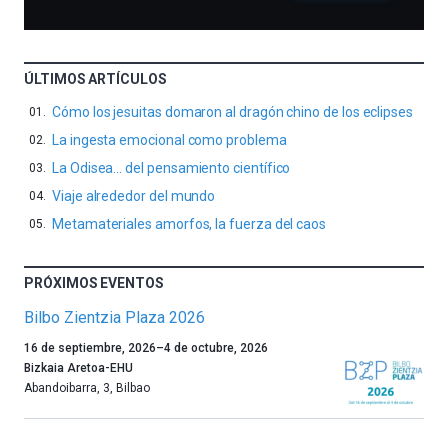
ÚLTIMOS ARTÍCULOS
Cómo los jesuitas domaron al dragón chino de los eclipses
La ingesta emocional como problema
La Odisea… del pensamiento científico
Viaje alrededor del mundo
Metamateriales amorfos, la fuerza del caos
PRÓXIMOS EVENTOS
Bilbo Zientzia Plaza 2026
Un
16 de septiembre, 2026
–
4 de octubre, 2026
año
Bizkaia Aretoa-EHU
más,
Abandoibarra, 3
,
Bilbao
Bilbao
dará
la