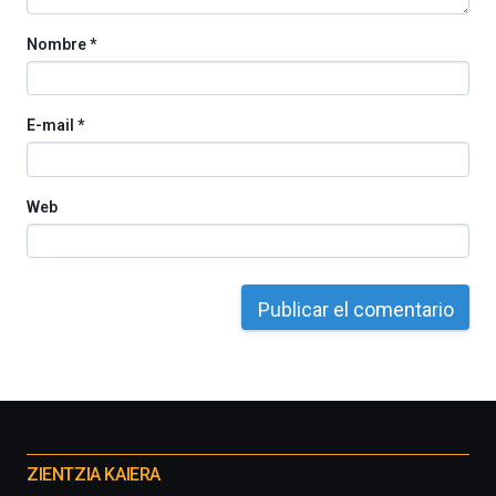
Nombre
*
E-mail
*
Web
Otros
proyectos
ZIENTZIA KAIERA