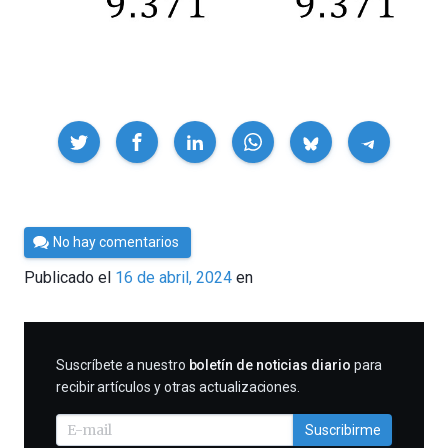
Compartir
Por
No hay comentarios
César
Publicado el
16 de abril, 2024
en
Tomé
SUSCRIBIRME
Suscríbete a nuestro
boletín de noticias diario
para
recibir artículos y otras actualizaciones.
Suscribirme