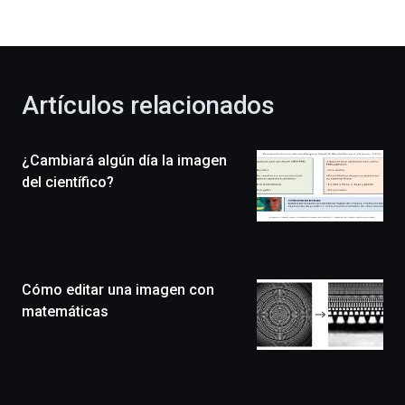
bienvenida
al
otoño
con
la
Artículos relacionados
celebración
de
la
¿Cambiará algún día la imagen
novena
edición
del científico?
de
Bilbo
Zientzia
Plaza
(BZP),
Cómo editar una imagen con
un
festival
matemáticas
que
llenará
la
ciudad
de