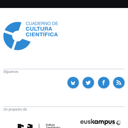
Información
Síguenos:
Un proyecto de:
Cátedra
Euskampus
de
Fundazioa