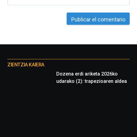
Otros
proyectos
ZIENTZIA KAIERA
Dozena erdi ariketa 2026ko
udarako (2): trapezioaren aldea