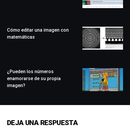
de
Bilbo
Zientzia
Plaza
(BZP),
Cómo editar una imagen con
un
festival
matemáticas
que
llenará
la
ciudad
de
monólogos,
¿Pueden los números
exposiciones,
enamorarse de su propia
conferencias,
imagen?
docufórums
y
espectáculos
de
ciencia
del
DEJA UNA RESPUESTA
16
de