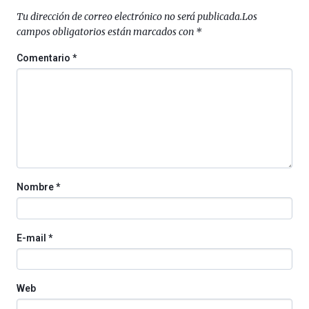
septiembre
Tu dirección de correo electrónico no será publicada.
Los
al
campos obligatorios están marcados con
*
4
de
Comentario
*
octubre.
La
iniciativa,
organizada
por
la
Cátedra…
Nombre
*
E-mail
*
Web