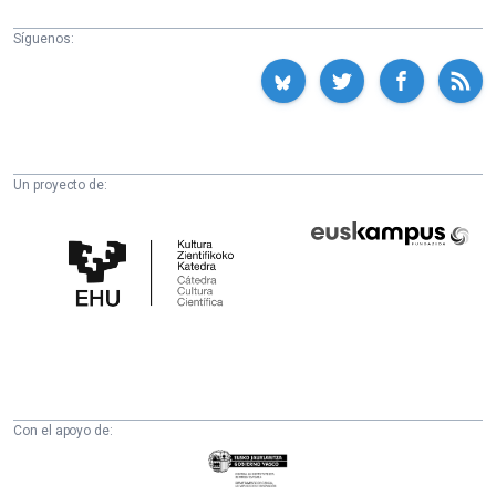
Síguenos:
Un proyecto de:
Cátedra
Euskampus
de
Fundazioa
Cultura
Científica
de
la
UPV/EHU
Con el apoyo de:
Eusko
Jaurlaritza