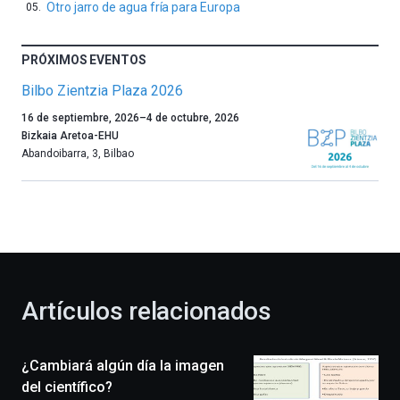
Otro jarro de agua fría para Europa
PRÓXIMOS EVENTOS
Bilbo Zientzia Plaza 2026
Un
16 de septiembre, 2026
–
4 de octubre, 2026
año
Bizkaia Aretoa-EHU
más,
Abandoibarra, 3
,
Bilbao
Bilbao
dará
la
bienvenida
al
otoño
con
la
Artículos relacionados
celebración
de
la
¿Cambiará algún día la imagen
novena
edición
del científico?