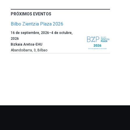
PRÓXIMOS EVENTOS
Bilbo Zientzia Plaza 2026
Un
16 de septiembre, 2026
–
4 de octubre,
año
2026
más,
Bizkaia Aretoa-EHU
Bilbao
Abandoibarra, 3
,
Bilbao
dará
la
bienvenida
al
otoño
con
la
celebración
de
la
novena
edición
de