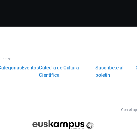
 sitio:
Categorías
Eventos
Cátedra de Cultura
Suscríbete al
Científica
boletín
Con el ap
Euskampus
Fundazioa