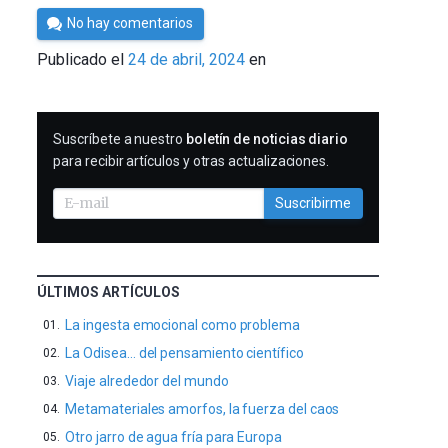
Por
No hay comentarios
César
Publicado el
24 de abril, 2024
en
Tomé
SUSCRIBIRME
Suscríbete a nuestro
boletín de noticias diario
para recibir artículos y otras actualizaciones.
Suscribirme
ÚLTIMOS ARTÍCULOS
La ingesta emocional como problema
La Odisea… del pensamiento científico
Viaje alrededor del mundo
Metamateriales amorfos, la fuerza del caos
Otro jarro de agua fría para Europa