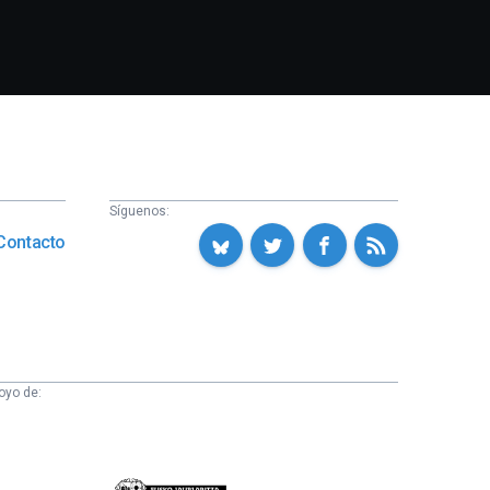
Síguenos:
Contacto
oyo de:
Eusko