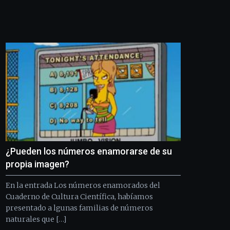
Bilbo
Zientzia
Plaza
(BZP),
un
festival
que
llenará
la
ciudad
de
monólogos,
exposiciones,
conferencias,
docufórums
¿Pueden los números enamorarse de su
y
propia imagen?
espectáculos
de
En la entrada Los números enamorados del
ciencia
Cuaderno de Cultura Científica, habíamos
del
presentado a lgunas familias de números
16
de
naturales que […]
septiembre