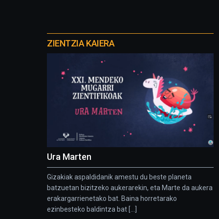
Otros
proyectos
ZIENTZIA KAIERA
Ura Marten
Gizakiak aspaldidanik amestu du beste planeta
batzuetan bizitzeko aukerarekin, eta Marte da aukera
erakargarrienetako bat. Baina horretarako
ezinbesteko baldintza bat [...]