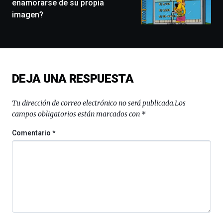
enamorarse de su propia
conferencias,
imagen?
docufórums
y
espectáculos
de
ciencia
del
DEJA UNA RESPUESTA
16
de
septiembre
Tu dirección de correo electrónico no será publicada.
Los
al
campos obligatorios están marcados con
*
4
de
Comentario
*
octubre.
La
iniciativa,
organizada
por
la
Cátedra…