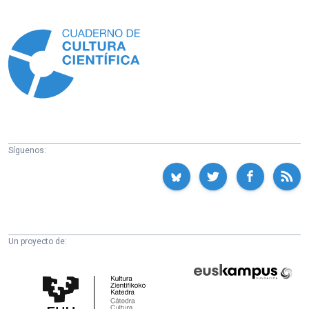
Información
Síguenos:
Un proyecto de:
Cátedra
Euskampus
de
Fundazioa
Cultura