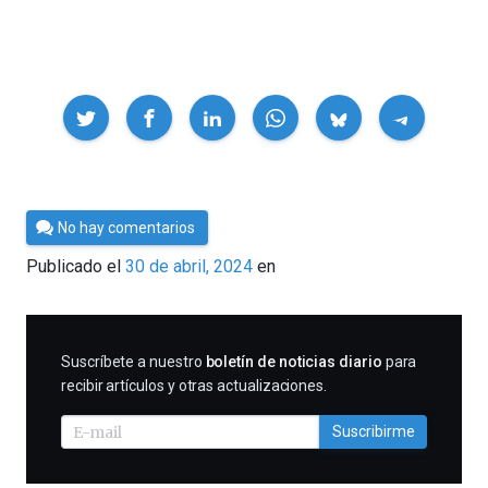
Compartir
Por
No hay comentarios
César
Publicado el
30 de abril, 2024
en
Tomé
SUSCRIBIRME
Suscríbete a nuestro
boletín de noticias diario
para
recibir artículos y otras actualizaciones.
Suscribirme