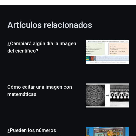
al
otoño
con
la
Artículos relacionados
celebración
de
la
¿Cambiará algún día la imagen
novena
edición
del científico?
de
Bilbo
Zientzia
Plaza
(BZP),
Cómo editar una imagen con
un
festival
matemáticas
que
llenará
la
ciudad
de
monólogos,
¿Pueden los números
exposiciones,