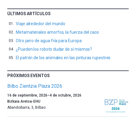
ÚLTIMOS ARTÍCULOS
Viaje alrededor del mundo
Metamateriales amorfos, la fuerza del caos
Otro jarro de agua fría para Europa
¿Pueden los robots dudar de sí mismos?
El patrón de los animales en las pinturas rupestres
PRÓXIMOS EVENTOS
Bilbo Zientzia Plaza 2026
Un
16 de septiembre, 2026
–
4 de octubre, 2026
año
Bizkaia Aretoa-EHU
más,
Abandoibarra, 3
,
Bilbao
Bilbao
dará
la
bienvenida