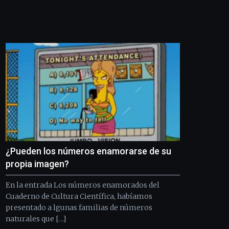
Bilbo
Zientzia
Plaza
(BZP),
un
festival
que
llenará
la
ciudad
de
monólogos,
exposiciones,
conferencias,
docufórums
¿Pueden los números enamorarse de su
y
propia imagen?
espectáculos
de
En la entrada Los números enamorados del
ciencia
Cuaderno de Cultura Científica, habíamos
del
presentado a lgunas familias de números
16
de
naturales que […]
septiembre