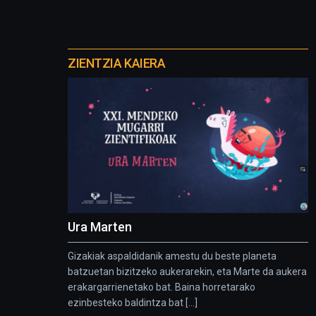
Otros
proyectos
ZIENTZIA KAIERA
Ura Marten
Gizakiak aspaldidanik amestu du beste planeta
batzuetan bizitzeko aukerarekin, eta Marte da aukera
erakargarrienetako bat. Baina horretarako
ezinbesteko baldintza bat [...]