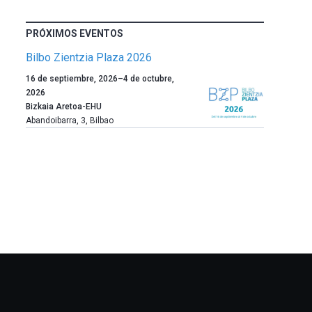
PRÓXIMOS EVENTOS
Bilbo Zientzia Plaza 2026
Un
16 de septiembre, 2026
–
4 de octubre,
año
2026
más,
Bizkaia Aretoa-EHU
Bilbao
Abandoibarra, 3
,
Bilbao
dará
la
bienvenida
al
otoño
con
la
celebración
de
la
novena
edición
de