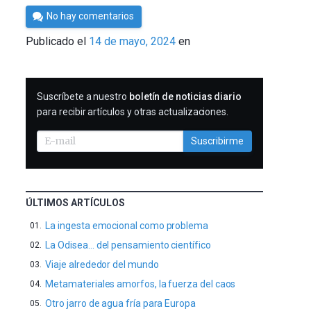
Por
No hay comentarios
César
Publicado el
14 de mayo, 2024
en
Tomé
SUSCRIBIRME
Suscríbete a nuestro
boletín de noticias diario
para recibir artículos y otras actualizaciones.
Suscribirme
ÚLTIMOS ARTÍCULOS
La ingesta emocional como problema
La Odisea… del pensamiento científico
Viaje alrededor del mundo
Metamateriales amorfos, la fuerza del caos
Otro jarro de agua fría para Europa