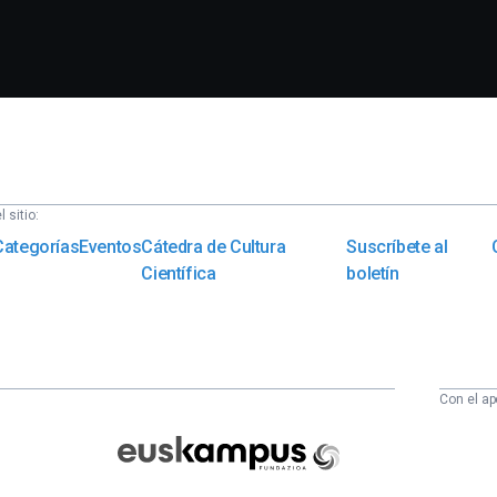
 sitio:
Categorías
Eventos
Cátedra de Cultura
Suscríbete al
Científica
boletín
Con el ap
Euskampus
Fundazioa