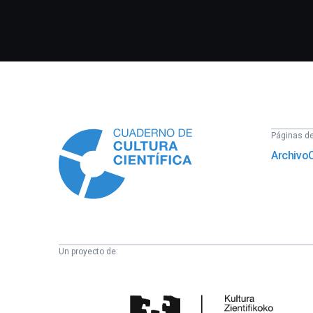
Información
Páginas del
Archivo
Un proyecto de:
Cátedra
de
Cultura