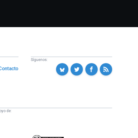
Síguenos:
Contacto
oyo de: