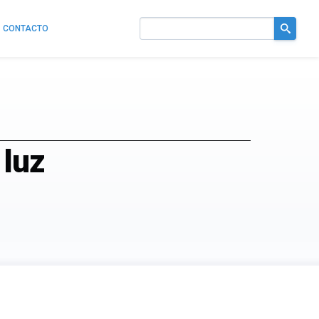
CONTACTO
Buscar
en
el
sitio
 luz