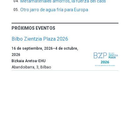
Metamateriales amorfos, la fuerza del caos
Otro jarro de agua fría para Europa
PRÓXIMOS EVENTOS
Bilbo Zientzia Plaza 2026
Un
16 de septiembre, 2026
–
4 de octubre,
año
2026
más,
Bizkaia Aretoa-EHU
Bilbao
Abandoibarra, 3
,
Bilbao
dará
la
bienvenida
al
otoño
con
la
celebración
de
la
novena