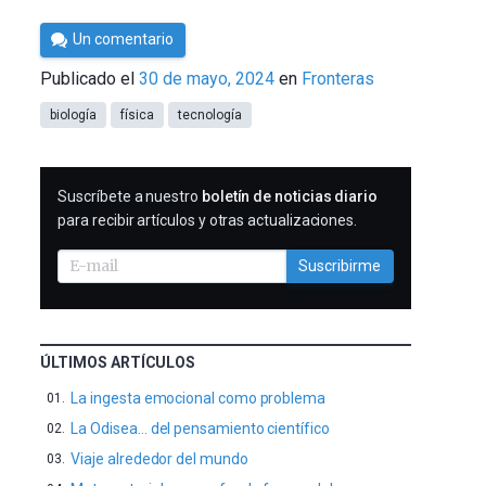
Por
Un comentario
César
Publicado el
30 de mayo, 2024
en
Fronteras
Tomé
biología
física
tecnología
SUSCRIBIRME
Suscríbete a nuestro
boletín de noticias diario
para recibir artículos y otras actualizaciones.
Suscribirme
ÚLTIMOS ARTÍCULOS
La ingesta emocional como problema
La Odisea… del pensamiento científico
Viaje alrededor del mundo