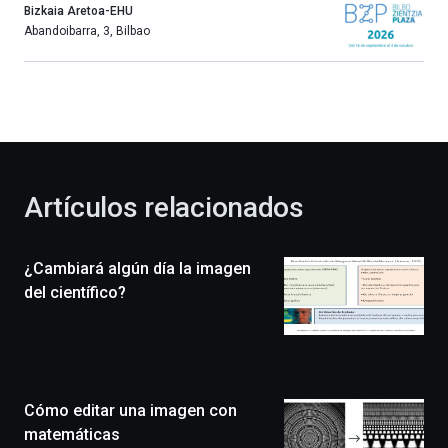
año
Bizkaia Aretoa-EHU
más,
Abandoibarra, 3
,
Bilbao
Bilbao
dará
la
bienvenida
al
otoño
con
la
Artículos relacionados
celebración
de
la
¿Cambiará algún día la imagen
novena
edición
del científico?
de
Bilbo
Zientzia
Plaza
(BZP),
Cómo editar una imagen con
un
festival
matemáticas