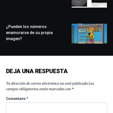
que
llenará
la
ciudad
de
monólogos,
¿Pueden los números
exposiciones,
enamorarse de su propia
conferencias,
imagen?
docufórums
y
espectáculos
de
ciencia
del
DEJA UNA RESPUESTA
16
de
septiembre
Tu dirección de correo electrónico no será publicada.
Los
al
campos obligatorios están marcados con
*
4
de
Comentario
*
octubre.
La
iniciativa,