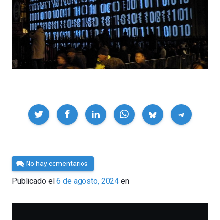
Compartir
Por
No hay comentarios
César
Publicado el
6 de agosto, 2024
en
Tomé