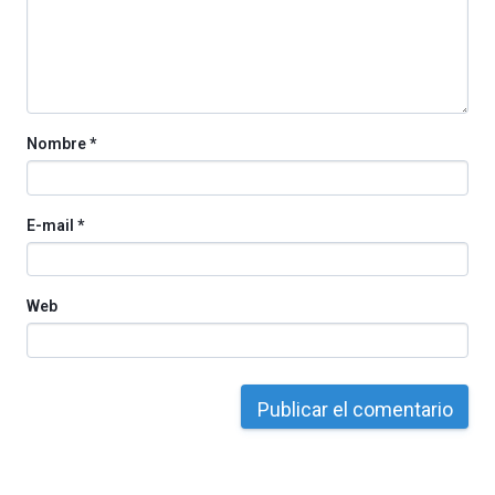
organizada
por
la
Cátedra…
Nombre
*
E-mail
*
Web