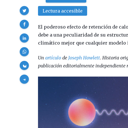
Compartir
Lectura accesible
El poderoso efecto de retención de cal
debe a una peculiaridad de su estructur
climático mejor que cualquier modelo 
Un
artículo
de
Joseph Howlett
.
Historia or
publicación editorialmente independiente 
Reproductor
de
vídeo