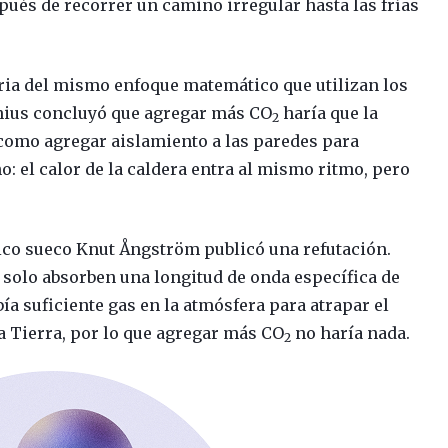
pués de recorrer un camino irregular hasta las frías
ria del mismo enfoque matemático que utilizan los
enius concluyó que agregar más CO
haría que la
2
s como agregar aislamiento a las paredes para
: el calor de la caldera entra al mismo ritmo, pero
sico sueco Knut Ångström publicó una refutación.
solo absorben una longitud de onda específica de
bía suficiente gas en la atmósfera para atrapar el
la Tierra, por lo que agregar más CO
no haría nada.
2