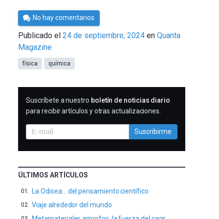
Por
No hay comentarios
César
Publicado el
24 de septiembre, 2024
en
Quanta
Tomé
Magazine
física
química
SUSCRIBIRME
Suscríbete a nuestro
boletín de noticias diario
para recibir artículos y otras actualizaciones.
Suscribirme
ÚLTIMOS ARTÍCULOS
La Odisea… del pensamiento científico
Viaje alrededor del mundo
Metamateriales amorfos, la fuerza del caos