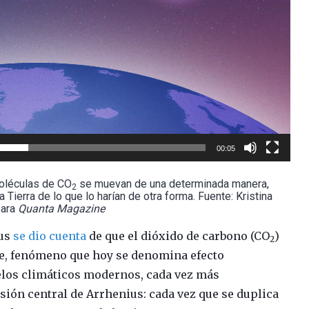
00:05
moléculas de CO
se muevan de una determinada manera,
2
 Tierra de lo que lo harían de otra forma. Fuente: Kristina
para
Quanta Magazine
ius
se dio cuenta
de que el dióxido de carbono (CO
)
2
tre, fenómeno que hoy se denomina efecto
elos climáticos modernos, cada vez más
sión central de Arrhenius: cada vez que se duplica