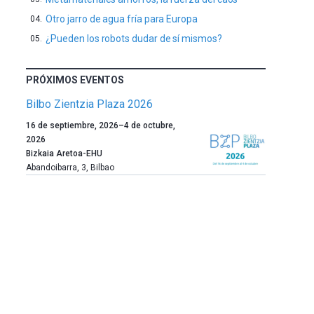
Otro jarro de agua fría para Europa
¿Pueden los robots dudar de sí mismos?
PRÓXIMOS EVENTOS
Bilbo Zientzia Plaza 2026
Un
16 de septiembre, 2026
–
4 de octubre,
año
2026
más,
Bizkaia Aretoa-EHU
Bilbao
Abandoibarra, 3
,
Bilbao
dará
la
bienvenida
al
otoño
con
la
celebración
de
la