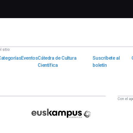
 sitio:
Categorías
Eventos
Cátedra de Cultura
Suscríbete al
Científica
boletín
Con el ap
Euskampus
Fundazioa