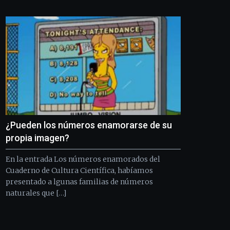
Bilbo
Zientzia
Plaza
(BZP),
un
festival
que
llenará
la
ciudad
de
monólogos,
¿Pueden los números enamorarse de su
exposiciones,
conferencias,
propia imagen?
docufórums
y
En la entrada Los números enamorados del
espectáculos
Cuaderno de Cultura Científica, habíamos
de
presentado a lgunas familias de números
ciencia
naturales que […]
del
16
de
septiembre