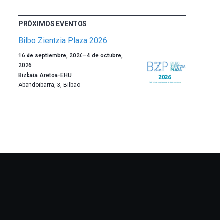
PRÓXIMOS EVENTOS
Bilbo Zientzia Plaza 2026
Un
16 de septiembre, 2026
–
4 de octubre,
año
2026
más,
Bizkaia Aretoa-EHU
Bilbao
Abandoibarra, 3
,
Bilbao
dará
la
bienvenida
al
otoño
con
la
celebración
de
la
novena
edición
de