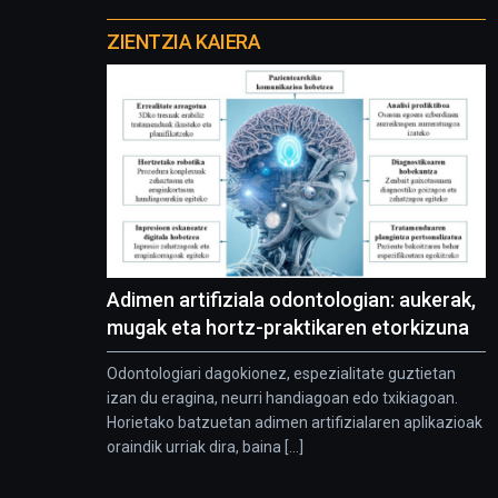
Otros
proyectos
ZIENTZIA KAIERA
Adimen artifiziala odontologian: aukerak,
mugak eta hortz-praktikaren etorkizuna
Odontologiari dagokionez, espezialitate guztietan
izan du eragina, neurri handiagoan edo txikiagoan.
Horietako batzuetan adimen artifizialaren aplikazioak
oraindik urriak dira, baina [...]