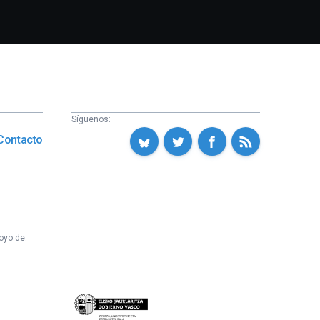
Síguenos:
Contacto
oyo de:
Eusko
Jaurlaritza