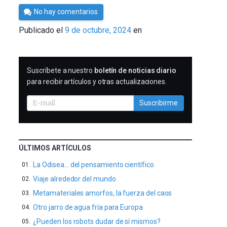
Por
No hay comentarios
César
Publicado el
9 de octubre, 2024
en
Tomé
SUSCRIBIRME
Suscríbete a nuestro
boletín de noticias diario
para recibir artículos y otras actualizaciones.
Suscribirme
ÚLTIMOS ARTÍCULOS
La Odisea… del pensamiento científico
Viaje alrededor del mundo
Metamateriales amorfos, la fuerza del caos
Otro jarro de agua fría para Europa
¿Pueden los robots dudar de sí mismos?