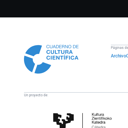
Información
Páginas del
Archivo
Un proyecto de:
Cátedra
de
Cultura
Científica