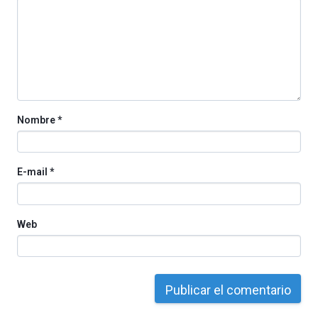
La
iniciativa,
organizada
por
la
Cátedra…
Nombre
*
E-mail
*
Web