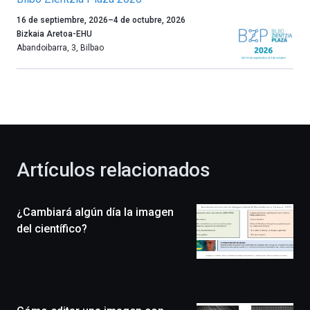
Un
16 de septiembre, 2026
–
4 de octubre, 2026
año
Bizkaia Aretoa-EHU
más,
Abandoibarra, 3
,
Bilbao
Bilbao
dará
la
bienvenida
al
otoño
con
la
Artículos relacionados
celebración
de
la
¿Cambiará algún día la imagen
novena
edición
del científico?
de
Bilbo
Zientzia
Plaza
(BZP),