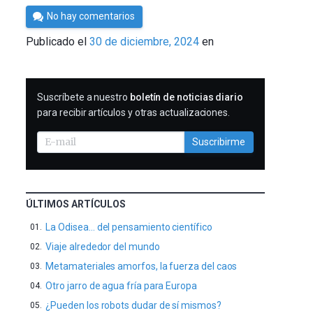
Por
No hay comentarios
César
Publicado el
30 de diciembre, 2024
en
Tomé
SUSCRIBIRME
Suscríbete a nuestro
boletín de noticias diario
para recibir artículos y otras actualizaciones.
Suscribirme
ÚLTIMOS ARTÍCULOS
La Odisea… del pensamiento científico
Viaje alrededor del mundo
Metamateriales amorfos, la fuerza del caos
Otro jarro de agua fría para Europa
¿Pueden los robots dudar de sí mismos?