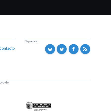
Síguenos:
Contacto
oyo de:
Eusko
Jaurlaritza