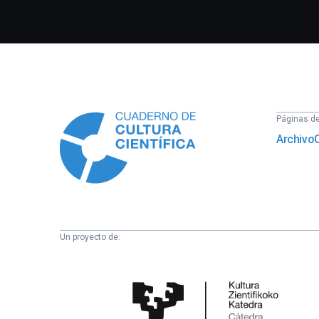
Información
Páginas del
Archivo
Un proyecto de:
Cátedra
de
Cultura
Científica