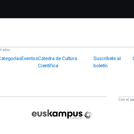
 sitio:
Categorías
Eventos
Cátedra de Cultura
Suscríbete al
Científica
boletín
Con el ap
Euskampus
Fundazioa