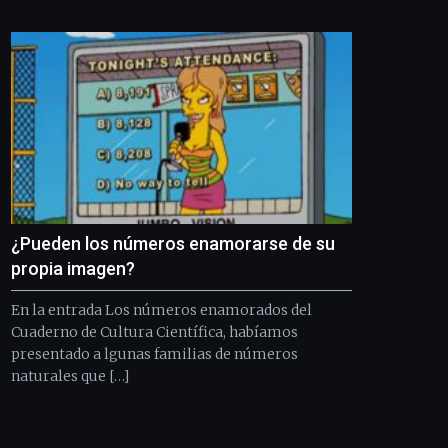
Bilbo
Zientzia
Plaza
(BZP),
un
festival
que
llenará
la
ciudad
de
monólogos,
¿Pueden los números enamorarse de su
exposiciones,
conferencias,
propia imagen?
docufórums
y
En la entrada Los números enamorados del
espectáculos
Cuaderno de Cultura Científica, habíamos
de
presentado a lgunas familias de números
ciencia
naturales que […]
del
16
de
septiembre