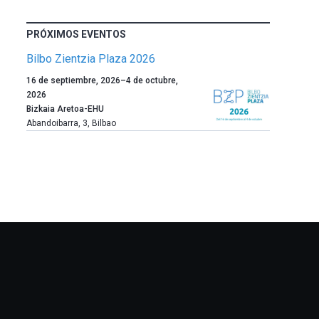
PRÓXIMOS EVENTOS
Bilbo Zientzia Plaza 2026
Un
16 de septiembre, 2026
–
4 de octubre,
año
2026
más,
Bizkaia Aretoa-EHU
Bilbao
Abandoibarra, 3
,
Bilbao
dará
la
bienvenida
al
otoño
con
la
celebración
de
la
novena
edición
de