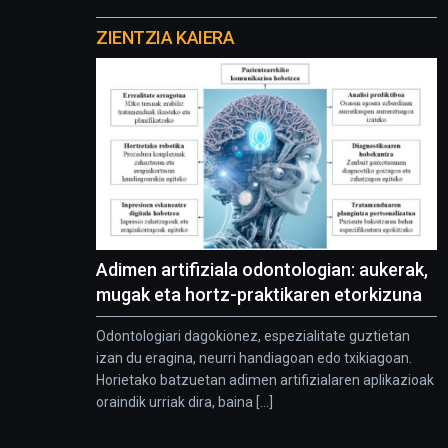
Otros
proyectos
ZIENTZIA KAIERA
Adimen artifiziala odontologian: aukerak,
mugak eta hortz-praktikaren etorkizuna
Odontologiari dagokionez, espezialitate guztietan
izan du eragina, neurri handiagoan edo txikiagoan.
Horietako batzuetan adimen artifizialaren aplikazioak
oraindik urriak dira, baina [...]