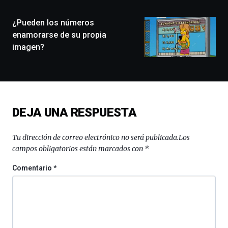
ciudad
de
monólogos,
¿Pueden los números
exposiciones,
enamorarse de su propia
conferencias,
imagen?
docufórums
y
espectáculos
de
ciencia
del
DEJA UNA RESPUESTA
16
de
septiembre
Tu dirección de correo electrónico no será publicada.
Los
al
campos obligatorios están marcados con
*
4
de
Comentario
*
octubre.
La
iniciativa,
organizada
por
la