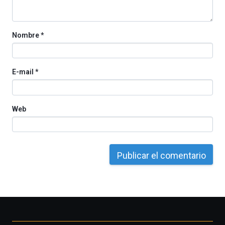
Cátedra…
Nombre
*
E-mail
*
Web
Otros