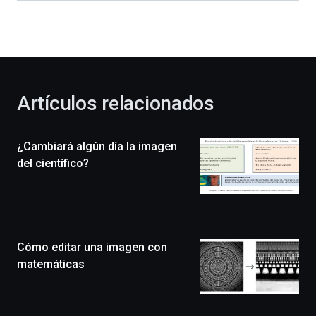
dará
la
bienvenida
al
otoño
con
la
Artículos relacionados
celebración
de
la
¿Cambiará algún día la imagen
novena
edición
del científico?
de
Bilbo
Zientzia
Plaza
(BZP),
Cómo editar una imagen con
un
festival
matemáticas
que
llenará
la