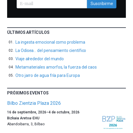
Suscribirme
ÚLTIMOS ARTÍCULOS
La ingesta emocional como problema
La Odisea… del pensamiento científico
Viaje alrededor del mundo
Metamateriales amorfos, la fuerza del caos
Otro jarro de agua fría para Europa
PRÓXIMOS EVENTOS
Bilbo Zientzia Plaza 2026
Un
16 de septiembre, 2026
–
4 de octubre, 2026
año
Bizkaia Aretoa-EHU
más,
Abandoibarra, 3
,
Bilbao
Bilbao