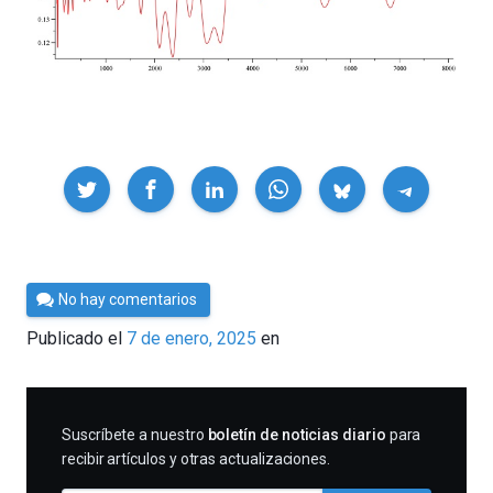
Compartir
Por
No hay comentarios
César
Publicado el
7 de enero, 2025
en
Tomé
SUSCRIBIRME
Suscríbete a nuestro
boletín de noticias diario
para
recibir artículos y otras actualizaciones.