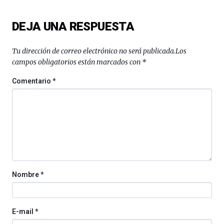
ciencia
del
DEJA UNA RESPUESTA
16
de
septiembre
Tu dirección de correo electrónico no será publicada.
Los
al
campos obligatorios están marcados con
*
4
de
Comentario
*
octubre.
La
iniciativa,
organizada
por
la
Cátedra…
Nombre
*
E-mail
*