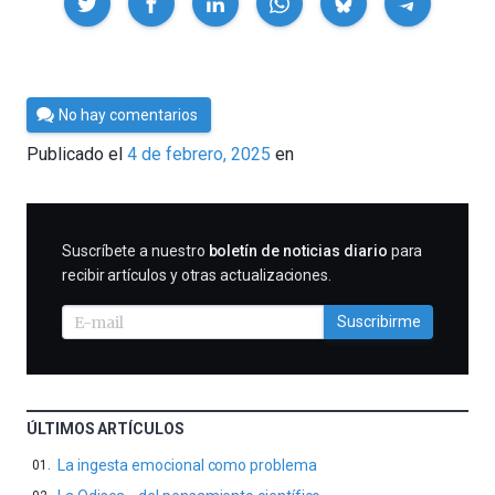
Por
No hay comentarios
César
Publicado el
4 de febrero, 2025
en
Tomé
SUSCRIBIRME
Suscríbete a nuestro
boletín de noticias diario
para
recibir artículos y otras actualizaciones.
Suscribirme
ÚLTIMOS ARTÍCULOS
La ingesta emocional como problema