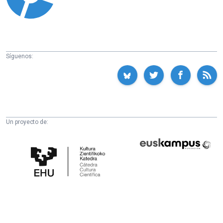
Síguenos:
Un proyecto de:
Cátedra
Euskampus
de
Fundazioa
Cultura
Científica
de
la
UPV/EHU