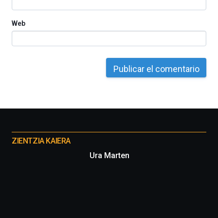
Web
Otros
proyectos
ZIENTZIA KAIERA
Ura Marten