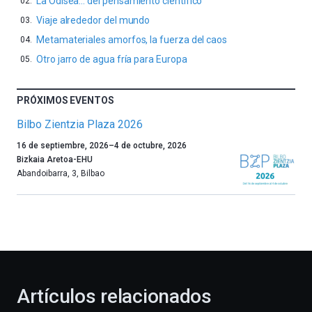
La Odisea… del pensamiento científico
Viaje alrededor del mundo
Metamateriales amorfos, la fuerza del caos
Otro jarro de agua fría para Europa
PRÓXIMOS EVENTOS
Bilbo Zientzia Plaza 2026
Un
16 de septiembre, 2026
–
4 de octubre, 2026
año
Bizkaia Aretoa-EHU
más,
Abandoibarra, 3
,
Bilbao
Bilbao
dará
la
bienvenida
al
otoño
con
la
Artículos relacionados
celebración