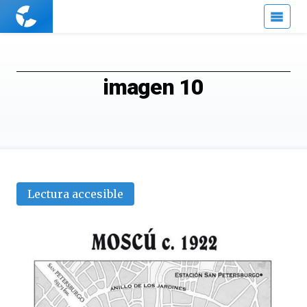
Cuaderno
de
Cultura
Científica
imagen 10
Lectura accesible