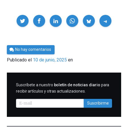
Compartir
Por
No hay comentarios
César
Publicado el
10 de junio, 2025
en
Tomé
SUSCRIBIRME
Suscríbete a nuestro
boletín de noticias diario
para
recibir artículos y otras actualizaciones.
Suscribirme