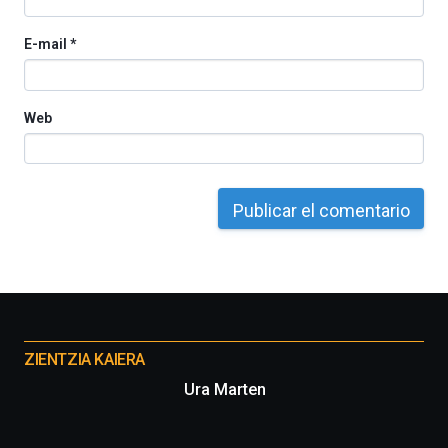
E-mail
*
Web
Otros
proyectos
ZIENTZIA KAIERA
Ura Marten