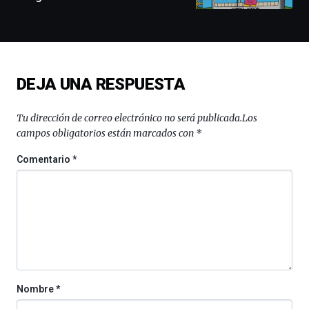
docufórums
y
espectáculos
de
ciencia
del
DEJA UNA RESPUESTA
16
de
septiembre
Tu dirección de correo electrónico no será publicada.
Los
al
campos obligatorios están marcados con
*
4
de
Comentario
*
octubre.
La
iniciativa,
organizada
por
la
Cátedra…
Nombre
*