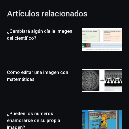
con
la
Artículos relacionados
celebración
de
la
¿Cambiará algún día la imagen
novena
edición
del científico?
de
Bilbo
Zientzia
Plaza
(BZP),
Cómo editar una imagen con
un
festival
matemáticas
que
llenará
la
ciudad
de
monólogos,
¿Pueden los números
exposiciones,
enamorarse de su propia
conferencias,
imagen?