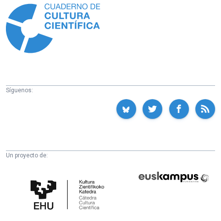
Síguenos:
Un proyecto de:
Cátedra
Euskampus
de
Fundazioa
Cultura
Científica
de