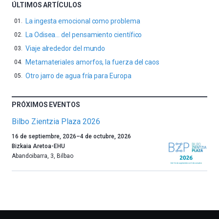
ÚLTIMOS ARTÍCULOS
La ingesta emocional como problema
La Odisea… del pensamiento científico
Viaje alrededor del mundo
Metamateriales amorfos, la fuerza del caos
Otro jarro de agua fría para Europa
PRÓXIMOS EVENTOS
Bilbo Zientzia Plaza 2026
Un
16 de septiembre, 2026
–
4 de octubre, 2026
año
Bizkaia Aretoa-EHU
más,
Abandoibarra, 3
,
Bilbao
Bilbao
dará
la
bienvenida
al
otoño