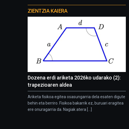
Otros
proyectos
ZIENTZIA KAIERA
Dozena erdi ariketa 2026ko udarako (2):
trapezioaren aldea
Ariketa fisikoa egitea osasungarria dela esaten digute
behin eta berriro. Fisikoa bakarrik ez, buruari eragitea
ere onuragarria da. Nagiak atera [...]