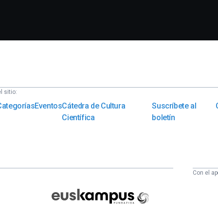
 sitio:
Categorías
Eventos
Cátedra de Cultura
Suscríbete al
Científica
boletín
Con el ap
Euskampus
Fundazioa