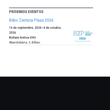
PRÓXIMOS EVENTOS
Bilbo Zientzia Plaza 2026
Un
16 de septiembre, 2026
–
4 de octubre,
año
2026
más,
Bizkaia Aretoa-EHU
Bilbao
Abandoibarra, 3
,
Bilbao
dará
la
bienvenida
al
otoño
con
la
celebración
de
la
novena
edición
de