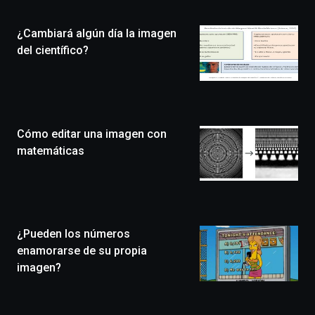
de
la
¿Cambiará algún día la imagen
novena
edición
del científico?
de
Bilbo
Zientzia
Plaza
(BZP),
Cómo editar una imagen con
un
festival
matemáticas
que
llenará
la
ciudad
de
monólogos,
¿Pueden los números
exposiciones,
enamorarse de su propia
conferencias,
imagen?
docufórums
y
espectáculos