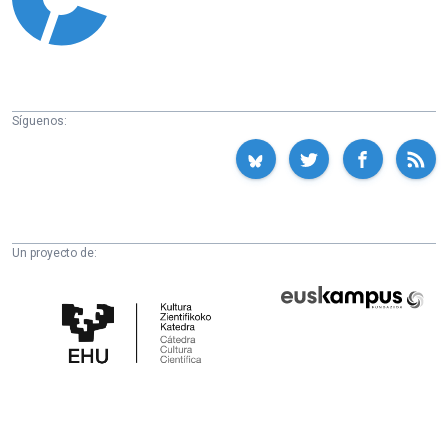
Síguenos:
Un proyecto de:
Cátedra
Euskampus
de
Fundazioa
Cultura
Científica
de
la
UPV/EHU