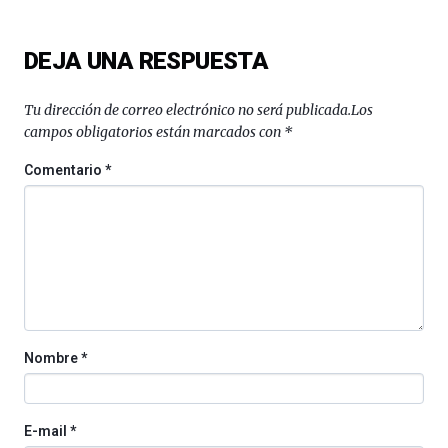
de
ciencia
del
DEJA UNA RESPUESTA
16
de
septiembre
Tu dirección de correo electrónico no será publicada.
Los
al
campos obligatorios están marcados con
*
4
de
Comentario
*
octubre.
La
iniciativa,
organizada
por
la
Cátedra…
Nombre
*
E-mail
*