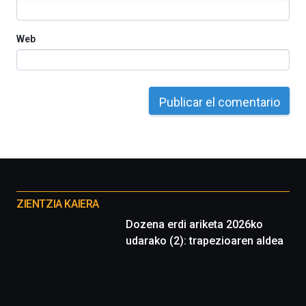
Web
Otros
proyectos
ZIENTZIA KAIERA
Dozena erdi ariketa 2026ko
udarako (2): trapezioaren aldea