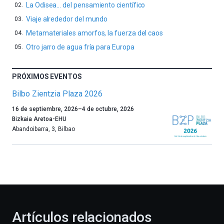
La Odisea… del pensamiento científico
Viaje alrededor del mundo
Metamateriales amorfos, la fuerza del caos
Otro jarro de agua fría para Europa
PRÓXIMOS EVENTOS
Bilbo Zientzia Plaza 2026
Un
16 de septiembre, 2026
–
4 de octubre, 2026
año
Bizkaia Aretoa-EHU
más,
Abandoibarra, 3
,
Bilbao
Bilbao
dará
la
bienvenida
al
otoño
con
la
Artículos relacionados
celebración