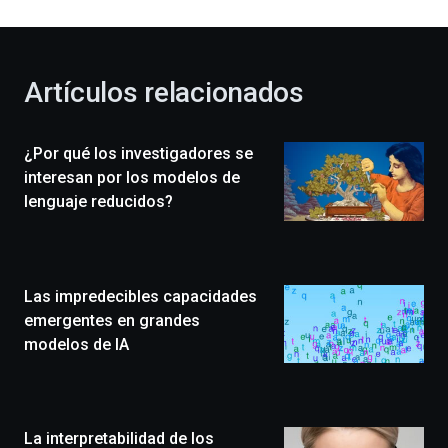
al
otoño
con
la
Artículos relacionados
celebración
de
la
¿Por qué los investigadores se
novena
edición
interesan por los modelos de
de
lenguaje reducidos?
Bilbo
Zientzia
Plaza
(BZP),
Las impredecibles capacidades
un
festival
emergentes en grandes
que
modelos de IA
llenará
la
ciudad
de
monólogos,
La interpretabilidad de los