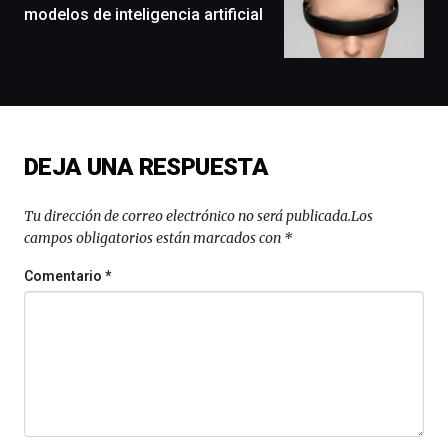
exposiciones,
modelos de inteligencia artificial
conferencias,
docufórums
y
espectáculos
de
ciencia
del
DEJA UNA RESPUESTA
16
de
septiembre
Tu dirección de correo electrónico no será publicada.
Los
al
campos obligatorios están marcados con
*
4
de
Comentario
*
octubre.
La
iniciativa,
organizada
por
la
Cátedra…