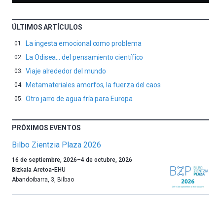
ÚLTIMOS ARTÍCULOS
La ingesta emocional como problema
La Odisea… del pensamiento científico
Viaje alrededor del mundo
Metamateriales amorfos, la fuerza del caos
Otro jarro de agua fría para Europa
PRÓXIMOS EVENTOS
Bilbo Zientzia Plaza 2026
Un
16 de septiembre, 2026
–
4 de octubre, 2026
año
Bizkaia Aretoa-EHU
más,
Abandoibarra, 3
,
Bilbao
Bilbao
dará
la
bienvenida