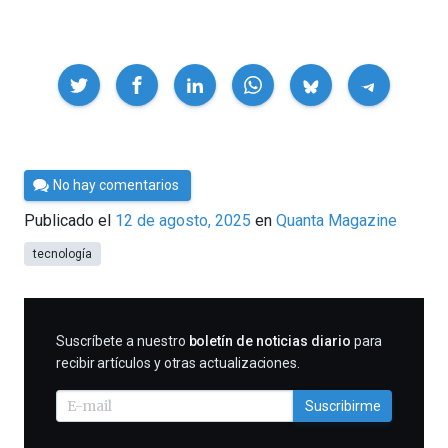
Compartir
Por
No hay comentarios
César
Publicado el
12 de agosto, 2025
en
Quanta Magazine
Tomé
tecnología
SUSCRIBIRME
Suscríbete a nuestro
boletín de noticias diario
para
recibir artículos y otras actualizaciones.
Suscribirme