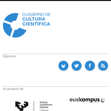
Información
Síguenos:
Un proyecto de:
Cátedra
Euskampus
de
Fundazioa
Cultura