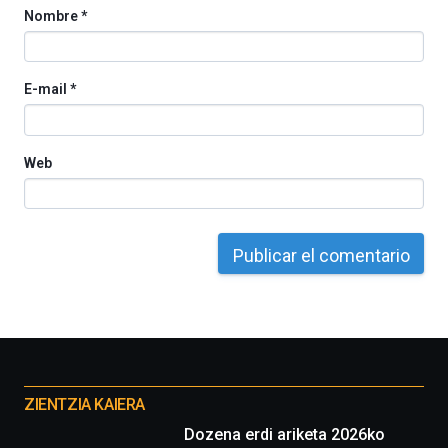
Nombre
*
E-mail
*
Web
Otros
proyectos
ZIENTZIA KAIERA
Dozena erdi ariketa 2026ko