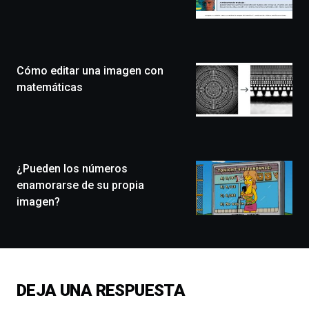
de
Bilbo
Zientzia
Plaza
(BZP),
Cómo editar una imagen con
un
festival
matemáticas
que
llenará
la
ciudad
de
monólogos,
¿Pueden los números
exposiciones,
enamorarse de su propia
conferencias,
imagen?
docufórums
y
espectáculos
de
ciencia
del
DEJA UNA RESPUESTA
16
de