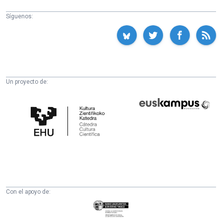
Síguenos:
Un proyecto de:
Cátedra
Euskampus
de
Fundazioa
Cultura
Científica
de
la
UPV/EHU
Con el apoyo de:
Eusko
Jaurlaritza