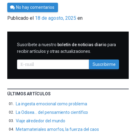
Por
No hay comentarios
César
Publicado el
18 de agosto, 2025
en
Tomé
SUSCRIBIRME
Suscríbete a nuestro
boletín de noticias diario
para
recibir artículos y otras actualizaciones.
Suscribirme
ÚLTIMOS ARTÍCULOS
La ingesta emocional como problema
La Odisea… del pensamiento científico
Viaje alrededor del mundo
Metamateriales amorfos, la fuerza del caos