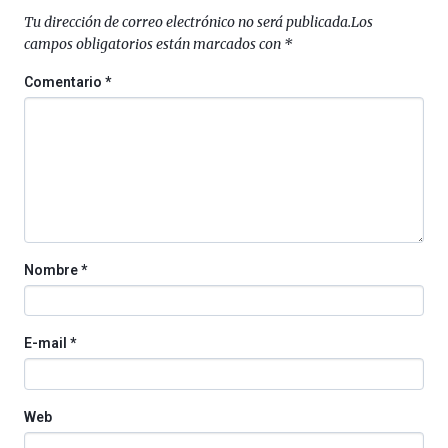
septiembre
Tu dirección de correo electrónico no será publicada.
Los
al
campos obligatorios están marcados con
*
4
de
Comentario
*
octubre.
La
iniciativa,
organizada
por
la
Cátedra…
Nombre
*
E-mail
*
Web