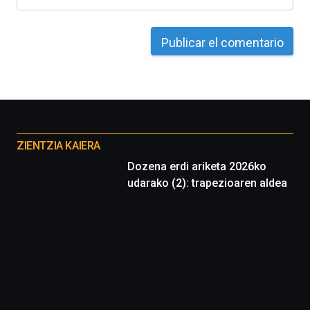
Otros
proyectos
ZIENTZIA KAIERA
Dozena erdi ariketa 2026ko
udarako (2): trapezioaren aldea