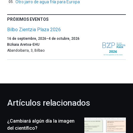
Otro jarro de agua fría para Europa
PRÓXIMOS EVENTOS
Bilbo Zientzia Plaza 2026
Un
16 de septiembre, 2026
–
4 de octubre, 2026
año
Bizkaia Aretoa-EHU
más,
Abandoibarra, 3
,
Bilbao
Bilbao
dará
la
bienvenida
al
otoño
con
la
Artículos relacionados
celebración
de
la
¿Cambiará algún día la imagen
novena
edición
del científico?