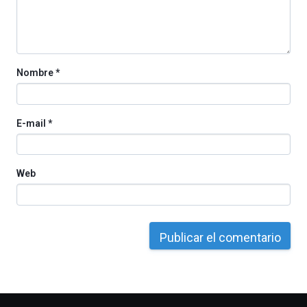
por
la
Cátedra…
Nombre
*
E-mail
*
Web