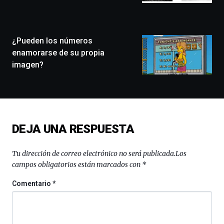
la
ciudad
de
monólogos,
¿Pueden los números
exposiciones,
enamorarse de su propia
conferencias,
imagen?
docufórums
y
espectáculos
de
ciencia
del
DEJA UNA RESPUESTA
16
de
septiembre
Tu dirección de correo electrónico no será publicada.
Los
al
campos obligatorios están marcados con
*
4
de
Comentario
*
octubre.
La
iniciativa,
organizada