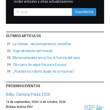
recibir artículos y otras actualizaciones.
Suscribirme
ÚLTIMOS ARTÍCULOS
La Odisea… del pensamiento científico
Viaje alrededor del mundo
Metamateriales amorfos, la fuerza del caos
Otro jarro de agua fría para Europa
¿Pueden los robots dudar de sí mismos?
PRÓXIMOS EVENTOS
Bilbo Zientzia Plaza 2026
Un
16 de septiembre, 2026
–
4 de octubre, 2026
año
Bizkaia Aretoa-EHU