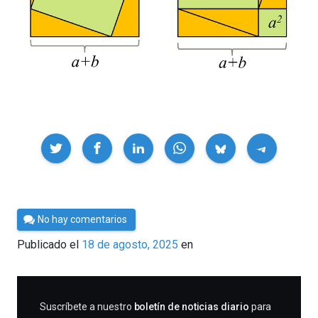
Compartir
Por
No hay comentarios
César
Publicado el
18 de agosto, 2025
en
Tomé
SUSCRIBIRME
Suscríbete a nuestro
boletín de noticias diario
para