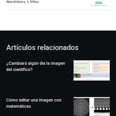
más,
Abandoibarra, 3
,
Bilbao
Bilbao
dará
la
bienvenida
al
otoño
con
la
Artículos relacionados
celebración
de
la
¿Cambiará algún día la imagen
novena
edición
del científico?
de
Bilbo
Zientzia
Plaza
(BZP),
Cómo editar una imagen con
un
festival
matemáticas
que
llenará