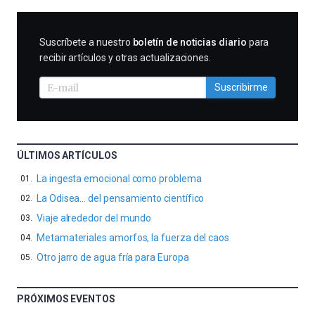
SUSCRIBIRME
Suscríbete a nuestro
boletín de noticias diario
para
recibir artículos y otras actualizaciones.
Suscribirme
ÚLTIMOS ARTÍCULOS
La ingesta emocional como problema
La Odisea… del pensamiento científico
Viaje alrededor del mundo
Metamateriales amorfos, la fuerza del caos
Otro jarro de agua fría para Europa
PRÓXIMOS EVENTOS