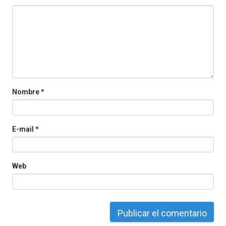
octubre.
La
iniciativa,
organizada
por
la
Cátedra…
Nombre
*
E-mail
*
Web