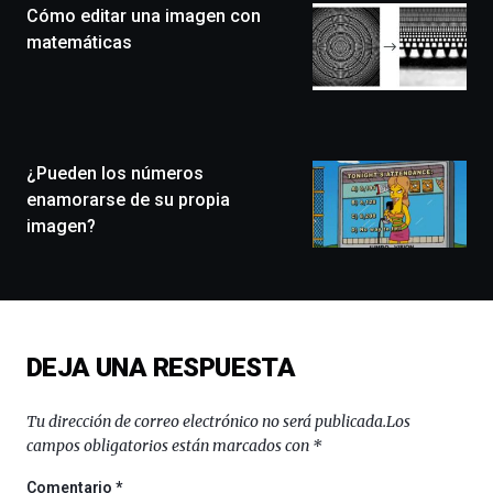
Cómo editar una imagen con
un
festival
matemáticas
que
llenará
la
ciudad
de
monólogos,
¿Pueden los números
exposiciones,
enamorarse de su propia
conferencias,
imagen?
docufórums
y
espectáculos
de
ciencia
del
DEJA UNA RESPUESTA
16
de
septiembre
Tu dirección de correo electrónico no será publicada.
Los
al
campos obligatorios están marcados con
*
4
de
Comentario
*