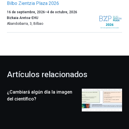
Bilbo Zientzia Plaza 2026
Un
16 de septiembre, 2026
–
4 de octubre, 2026
año
Bizkaia Aretoa-EHU
más,
Abandoibarra, 3
,
Bilbao
Bilbao
dará
la
bienvenida
al
otoño
con
la
Artículos relacionados
celebración
de
la
¿Cambiará algún día la imagen
novena
edición
del científico?
de
Bilbo
Zientzia
Plaza
(BZP),