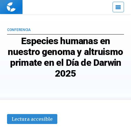
Cuaderno
de
Cultura
Científica
CONFERENCIA
Especies humanas en
nuestro genoma y altruismo
primate en el Día de Darwin
2025
Lectura accesible