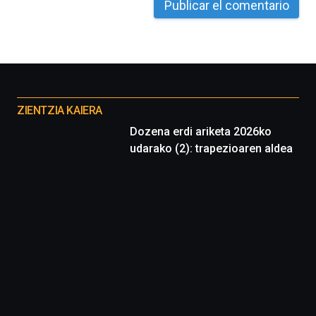
Otros
proyectos
ZIENTZIA KAIERA
Dozena erdi ariketa 2026ko
udarako (2): trapezioaren aldea