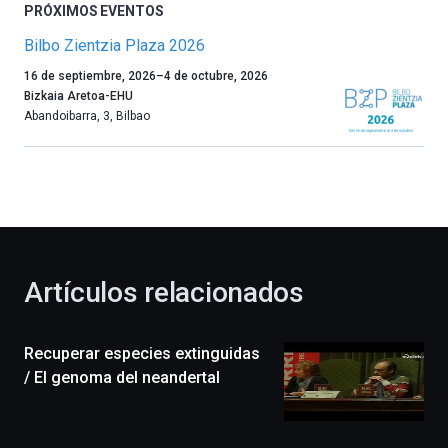
PRÓXIMOS EVENTOS
Bilbo Zientzia Plaza 2026
Un
16 de septiembre, 2026
–
4 de octubre, 2026
año
Bizkaia Aretoa-EHU
más,
Abandoibarra, 3
,
Bilbao
Bilbao
dará
la
bienvenida
al
otoño
con
la
Artículos relacionados
celebración
de
la
Recuperar especies extinguidas
novena
edición
/ El genoma del neandertal
de
Bilbo
Zientzia