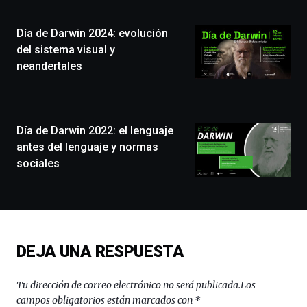
Plaza
(BZP),
Día de Darwin 2024: evolución
un
festival
del sistema visual y
que
neandertales
llenará
la
ciudad
de
monólogos,
Día de Darwin 2022: el lenguaje
exposiciones,
antes del lenguaje y normas
conferencias,
sociales
docufórums
y
espectáculos
de
ciencia
del
DEJA UNA RESPUESTA
16
de
septiembre
Tu dirección de correo electrónico no será publicada.
Los
al
campos obligatorios están marcados con
*
4