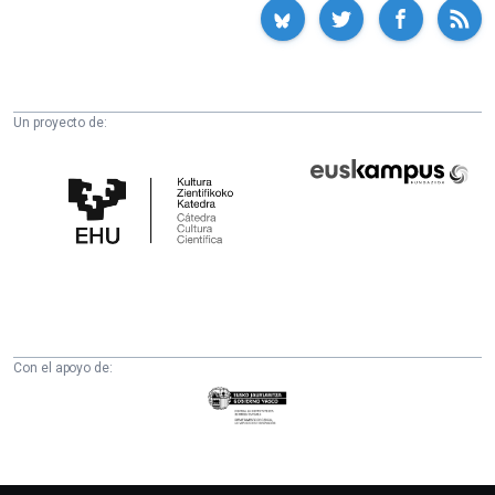
Un proyecto de:
Cátedra
Euskampus
de
Fundazioa
Cultura
Científica
de
la
UPV/EHU
Con el apoyo de:
Eusko
Jaurlaritza
-
Zientzia,