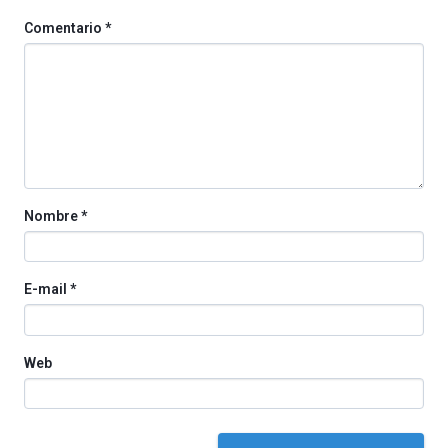
de
Comentario
*
octubre.
La
iniciativa,
organizada
por
la
Cátedra…
Nombre
*
E-mail
*
Web