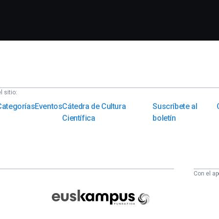
 sitio:
Categorías
Eventos
Cátedra de Cultura
Suscríbete al
Científica
boletín
Con el ap
Euskampus
Fundazioa