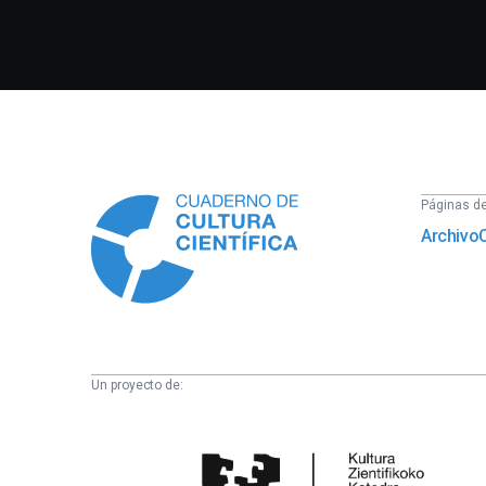
Información
Páginas del
Archivo
Un proyecto de:
Cátedra
de
Cultura