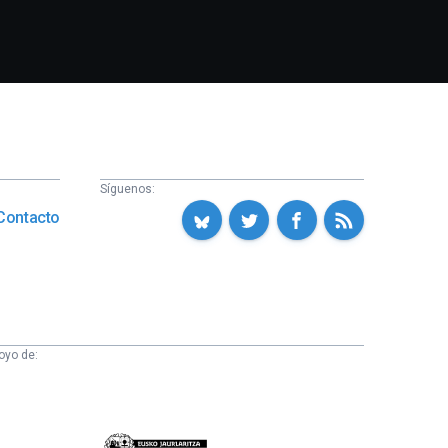
Síguenos:
Contacto
oyo de:
Eusko