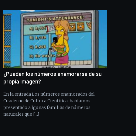
Bilbo
Zientzia
Plaza
(BZP),
un
festival
que
llenará
la
ciudad
de
monólogos,
¿Pueden los números enamorarse de su
exposiciones,
conferencias,
propia imagen?
docufórums
y
En la entrada Los números enamorados del
espectáculos
Cuaderno de Cultura Científica, habíamos
de
presentado a lgunas familias de números
ciencia
naturales que […]
del
16
de
septiembre