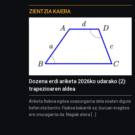
Otros
proyectos
ZIENTZIA KAIERA
Dozena erdi ariketa 2026ko udarako (2):
trapezioaren aldea
Ariketa fisikoa egitea osasungarria dela esaten digute
behin eta berriro. Fisikoa bakarrik ez, buruari eragitea
ere onuragarria da. Nagiak atera [...]