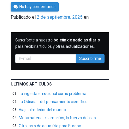
Por
No hay comentarios
César
Publicado el
2 de septiembre, 2025
en
Tomé
SUSCRIBIRME
Suscríbete a nuestro
boletín de noticias diario
para recibir artículos y otras actualizaciones.
Suscribirme
ÚLTIMOS ARTÍCULOS
La ingesta emocional como problema
La Odisea… del pensamiento científico
Viaje alrededor del mundo
Metamateriales amorfos, la fuerza del caos
Otro jarro de agua fría para Europa