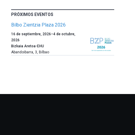
PRÓXIMOS EVENTOS
Bilbo Zientzia Plaza 2026
Un
16 de septiembre, 2026
–
4 de octubre,
año
2026
más,
Bizkaia Aretoa-EHU
Bilbao
Abandoibarra, 3
,
Bilbao
dará
la
bienvenida
al
otoño
con
la
celebración
de
la
novena
edición
de