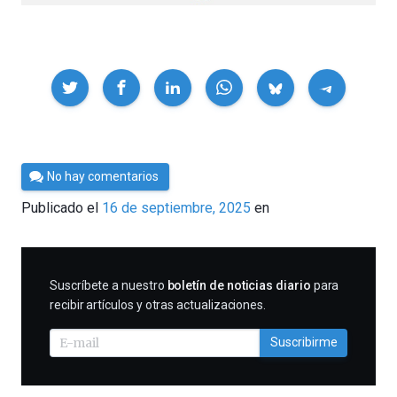
Compartir
Por
No hay comentarios
César
Publicado el
16 de septiembre, 2025
en
Tomé
SUSCRIBIRME
Suscríbete a nuestro
boletín de noticias diario
para
recibir artículos y otras actualizaciones.
Suscribirme