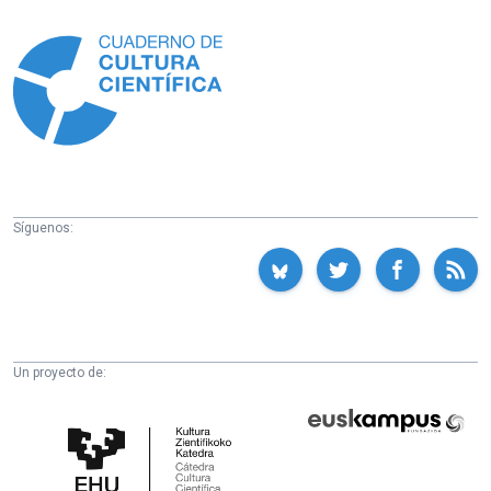
Información
Síguenos:
Un proyecto de:
Cátedra
Euskampus
de
Fundazioa
Cultura
Científica