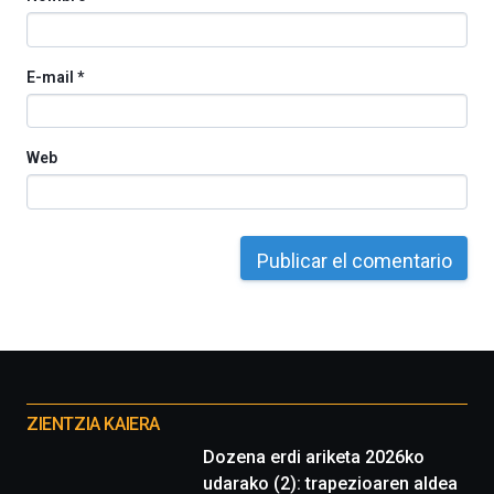
E-mail
*
Web
Otros
proyectos
ZIENTZIA KAIERA
Dozena erdi ariketa 2026ko
udarako (2): trapezioaren aldea