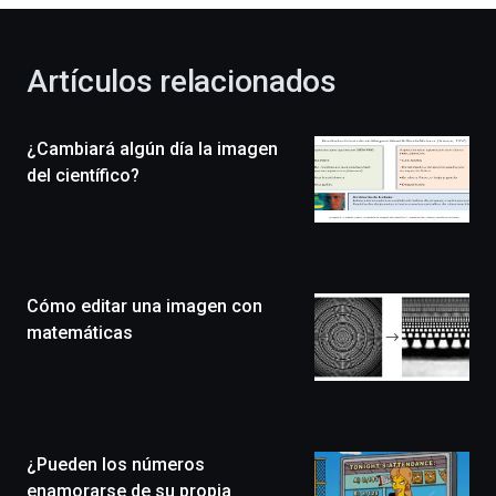
otoño
con
la
Artículos relacionados
celebración
de
la
¿Cambiará algún día la imagen
novena
edición
del científico?
de
Bilbo
Zientzia
Plaza
(BZP),
Cómo editar una imagen con
un
festival
matemáticas
que
llenará
la
ciudad
de
monólogos,
¿Pueden los números
exposiciones,
enamorarse de su propia