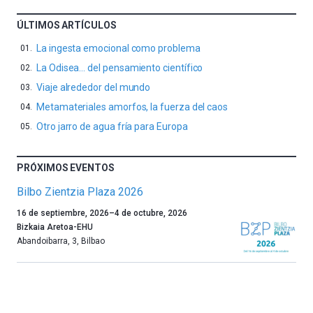
ÚLTIMOS ARTÍCULOS
La ingesta emocional como problema
La Odisea… del pensamiento científico
Viaje alrededor del mundo
Metamateriales amorfos, la fuerza del caos
Otro jarro de agua fría para Europa
PRÓXIMOS EVENTOS
Bilbo Zientzia Plaza 2026
Un
16 de septiembre, 2026
–
4 de octubre, 2026
año
Bizkaia Aretoa-EHU
más,
Abandoibarra, 3
,
Bilbao
Bilbao
dará
la
bienvenida
al