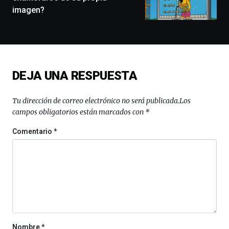
conferencias,
imagen?
docufórums
y
espectáculos
de
ciencia
del
DEJA UNA RESPUESTA
16
de
septiembre
Tu dirección de correo electrónico no será publicada.
Los
al
campos obligatorios están marcados con
*
4
de
Comentario
*
octubre.
La
iniciativa,
organizada
por
la
Cátedra…
Nombre
*