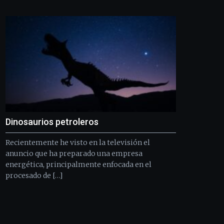
Bilbo
Zientzia
Plaza
(BZP),
un
festival
que
llenará
la
ciudad
de
monólogos,
Dinosaurios petroleros
exposiciones,
conferencias,
Recientemente he visto en la televisión el
docufórums
y
anuncio que ha preparado una empresa
espectáculos
energética, principalmente enfocada en el
de
procesado de […]
ciencia
del
16
de
septiembre