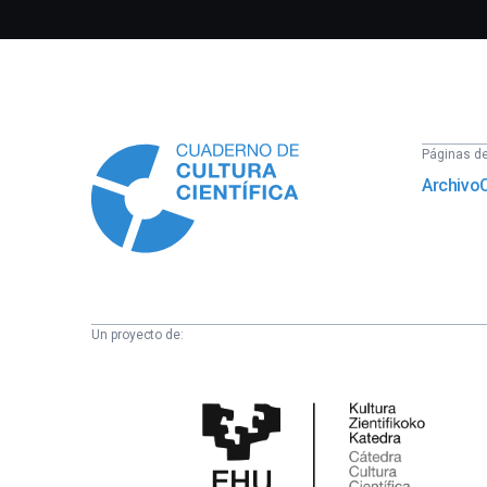
Información
Páginas del
Archivo
Un proyecto de:
Cátedra
de
Cultura
Científica
de