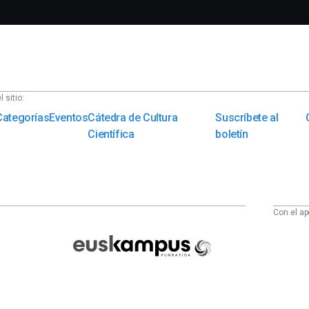
 sitio:
Categorías
Eventos
Cátedra de Cultura
Suscríbete al
Científica
boletín
Con el ap
Euskampus
Fundazioa