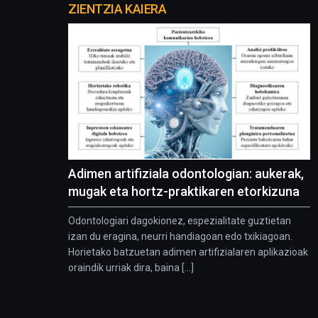
proyectos
ZIENTZIA KAIERA
Adimen artifiziala odontologian: aukerak,
mugak eta hortz-praktikaren etorkizuna
Odontologiari dagokionez, espezialitate guztietan
izan du eragina, neurri handiagoan edo txikiagoan.
Horietako batzuetan adimen artifizialaren aplikazioak
oraindik urriak dira, baina [...]