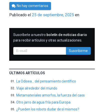
Por
No hay comentarios
César
Publicado el
25 de septiembre, 2025
en
Tomé
SUSCRIBIRME
Suscríbete a nuestro
boletín de noticias diario
para recibir artículos y otras actualizaciones.
Suscribirme
ÚLTIMOS ARTÍCULOS
La Odisea… del pensamiento científico
Viaje alrededor del mundo
Metamateriales amorfos, la fuerza del caos
Otro jarro de agua fría para Europa
¿Pueden los robots dudar de sí mismos?