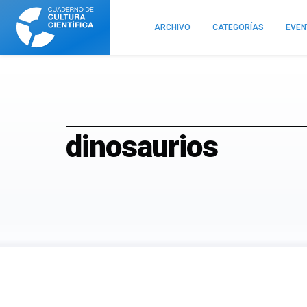
Cuaderno
de
ARCHIVO
CATEGORÍAS
EVE
Cultura
Científica
dinosaurios