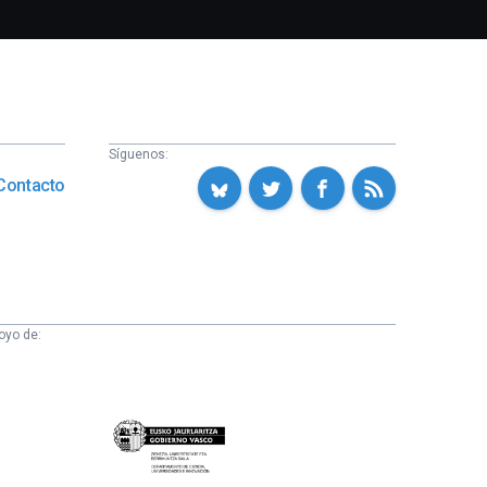
Síguenos:
Contacto
oyo de:
Eusko
Jaurlaritza
-