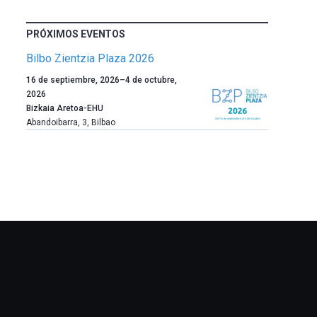
PRÓXIMOS EVENTOS
Bilbo Zientzia Plaza 2026
Un
16 de septiembre, 2026
–
4 de octubre,
año
2026
más,
Bizkaia Aretoa-EHU
Bilbao
Abandoibarra, 3
,
Bilbao
dará
la
bienvenida
al
otoño
con
la
celebración
de
la
novena
edición
de