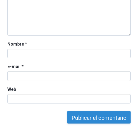
iniciativa,
organizada
por
la
Cátedra…
Nombre
*
E-mail
*
Web