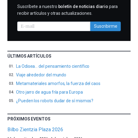
SUSCRIBIRME
Suscríbete a nuestro
boletín de noticias diario
para
recibir artículos y otras actualizaciones.
Suscribirme
ÚLTIMOS ARTÍCULOS
La Odisea… del pensamiento científico
Viaje alrededor del mundo
Metamateriales amorfos, la fuerza del caos
Otro jarro de agua fría para Europa
¿Pueden los robots dudar de sí mismos?
PRÓXIMOS EVENTOS
Bilbo Zientzia Plaza 2026