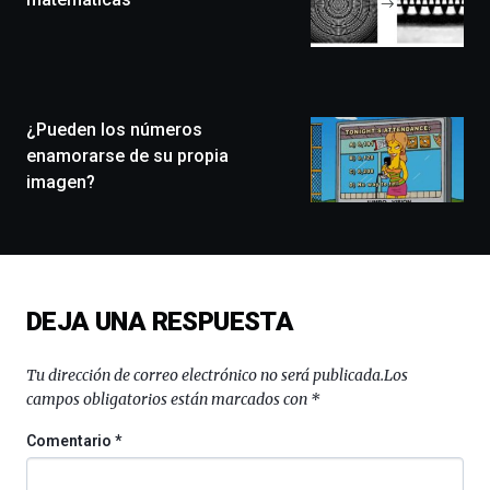
que
llenará
la
ciudad
de
monólogos,
¿Pueden los números
exposiciones,
enamorarse de su propia
conferencias,
imagen?
docufórums
y
espectáculos
de
ciencia
del
DEJA UNA RESPUESTA
16
de
septiembre
Tu dirección de correo electrónico no será publicada.
Los
al
campos obligatorios están marcados con
*
4
de
Comentario
*
octubre.
La