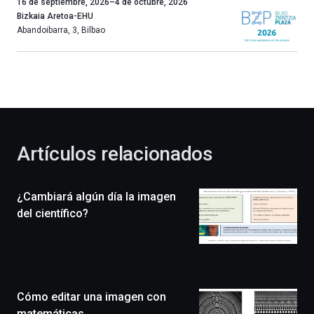
Un
16 de septiembre, 2026
–
4 de octubre, 2026
año
Bizkaia Aretoa-EHU
más,
Abandoibarra, 3
,
Bilbao
Bilbao
dará
la
bienvenida
al
otoño
con
la
Artículos relacionados
celebración
de
la
¿Cambiará algún día la imagen
novena
edición
del científico?
de
Bilbo
Zientzia
Plaza
(BZP),
Cómo editar una imagen con
un
festival
matemáticas