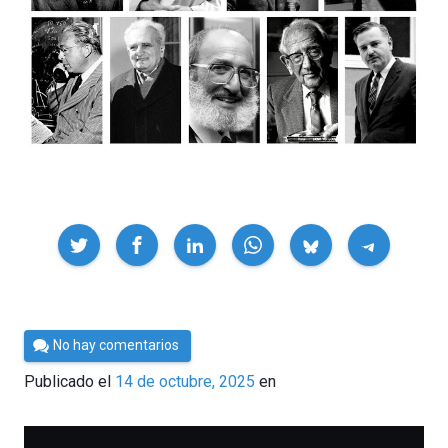
Compartir
Por
No hay comentarios
César
Publicado el
14 de octubre, 2025
en
Tomé