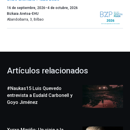
Un
16 de septiembre, 2026
–
4 de octubre, 2026
año
Bizkaia Aretoa-EHU
más,
Abandoibarra, 3
,
Bilbao
Bilbao
dará
la
bienvenida
al
otoño
con
la
Artículos relacionados
celebración
de
la
#Naukas15 Luis Quevedo
novena
edición
entrevista a Eudald Carbonell y
de
Goyo Jiménez
Bilbo
Zientzia
Plaza
(BZP),
Xurxo Mariño: Un viaje a la
un