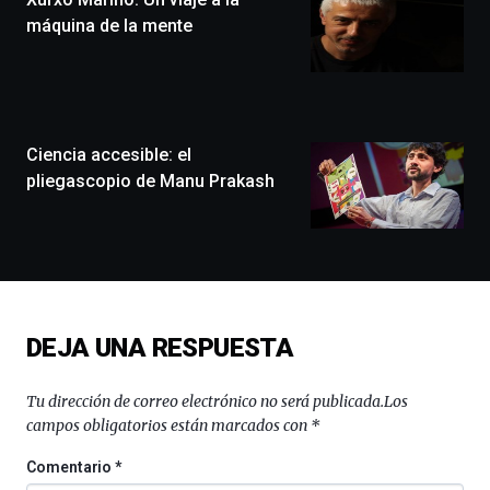
festival
máquina de la mente
que
llenará
la
ciudad
de
monólogos,
Ciencia accesible: el
exposiciones,
pliegascopio de Manu Prakash
conferencias,
docufórums
y
espectáculos
de
ciencia
del
DEJA UNA RESPUESTA
16
de
septiembre
Tu dirección de correo electrónico no será publicada.
Los
al
campos obligatorios están marcados con
*
4
de
Comentario
*
octubre.