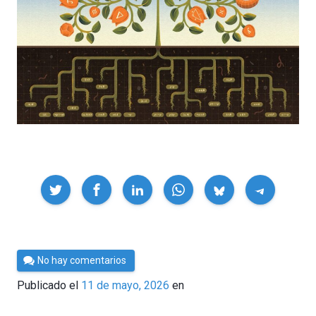
Compartir
Por
No hay comentarios
César
Publicado el
11 de mayo, 2026
en
Tomé