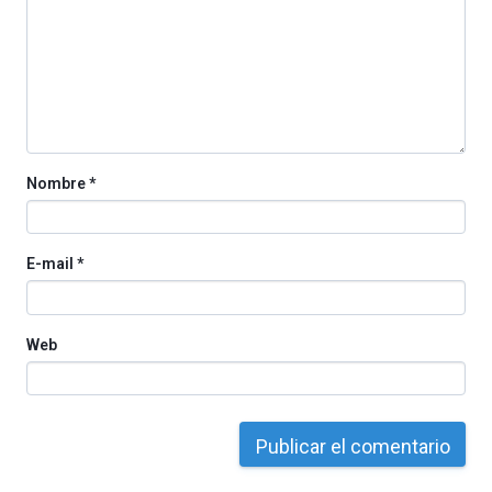
La
iniciativa,
organizada
por
la
Cátedra…
Nombre
*
E-mail
*
Web