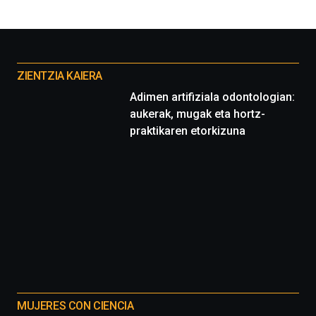
Otros
proyectos
ZIENTZIA KAIERA
Adimen artifiziala odontologian:
aukerak, mugak eta hortz-
praktikaren etorkizuna
MUJERES CON CIENCIA