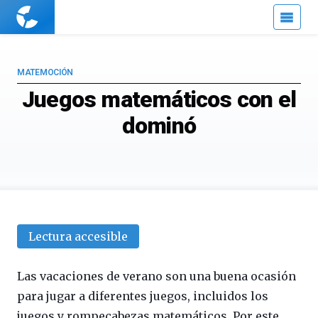
Cuaderno
de
Cultura
Científica
MATEMOCIÓN
Juegos matemáticos con el
dominó
Lectura accesible
Las vacaciones de verano son una buena ocasión
para jugar a diferentes juegos, incluidos los
juegos y rompecabezas matemáticos. Por este