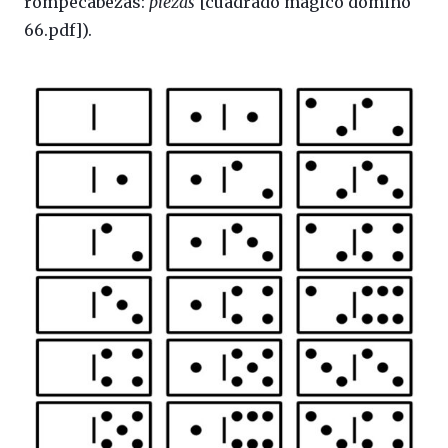
rompecabezas:
piezas
[cuadrado magico domino
66.pdf]).