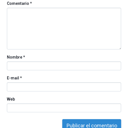
de
Comentario
*
octubre.
La
iniciativa,
organizada
por
la
Cátedra…
Nombre
*
E-mail
*
Web