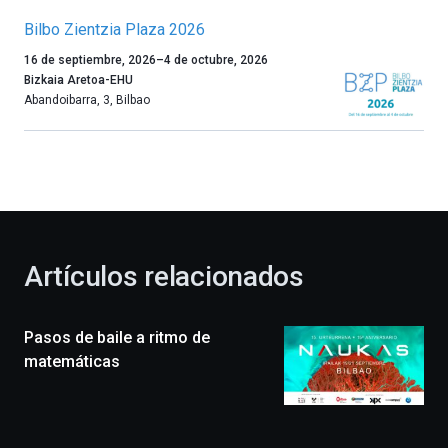
Bilbo Zientzia Plaza 2026
Un
16 de septiembre, 2026
–
4 de octubre, 2026
año
Bizkaia Aretoa-EHU
más,
Abandoibarra, 3
,
Bilbao
Bilbao
dará
la
bienvenida
al
otoño
con
la
Artículos relacionados
celebración
de
la
Pasos de baile a ritmo de
novena
edición
matemáticas
de
Bilbo
Zientzia
Plaza