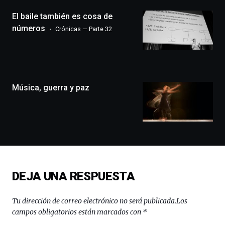
(BZP),
El baile también es cosa de
un
festival
números
Crónicas — Parte 32
que
llenará
la
ciudad
de
monólogos,
Música, guerra y paz
exposiciones,
conferencias,
docufórums
y
espectáculos
de
ciencia
del
DEJA UNA RESPUESTA
16
de
septiembre
Tu dirección de correo electrónico no será publicada.
Los
al
campos obligatorios están marcados con
*
4