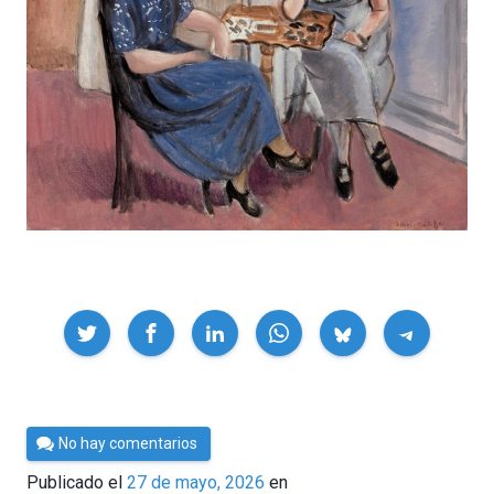
Compartir
Por
No hay comentarios
César
Publicado el
27 de mayo, 2026
en
Tomé