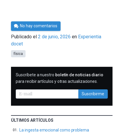
Por
No hay comentarios
César
Publicado el
2 de junio, 2026
en
Experientia
Tomé
docet
física
SUSCRIBIRME
Suscríbete a nuestro
boletín de noticias diario
para recibir artículos y otras actualizaciones.
Suscribirme
ÚLTIMOS ARTÍCULOS
La ingesta emocional como problema