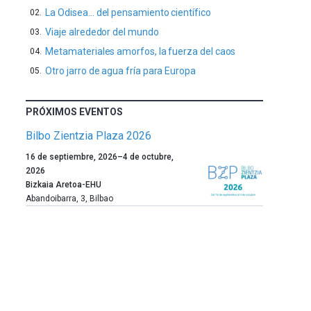
La Odisea… del pensamiento científico
Viaje alrededor del mundo
Metamateriales amorfos, la fuerza del caos
Otro jarro de agua fría para Europa
PRÓXIMOS EVENTOS
Bilbo Zientzia Plaza 2026
Un
16 de septiembre, 2026
–
4 de octubre,
año
2026
más,
Bizkaia Aretoa-EHU
Bilbao
Abandoibarra, 3
,
Bilbao
dará
la
bienvenida
al
otoño
con
la
celebración