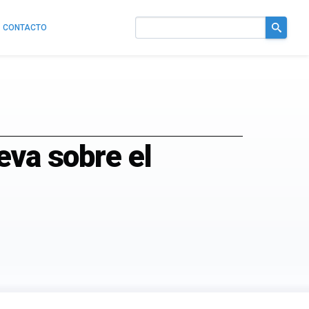
CONTACTO
Buscar
en
el
sitio
eva sobre el